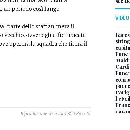
enza non ha mai avuto tanta
scetti
r un periodo così lungo.
VIDEO
al parte dello staff animerà il
Baresi
 vecchio, ovvero gli uffici ubicati
string
ve opererà la squadra che tirerà il
capit
Funer
Maldin
Cardi
Funera
compag
padre,
Parigi
l'eFoi
Franco
davan
Riproduzione riservata © Il Piccolo