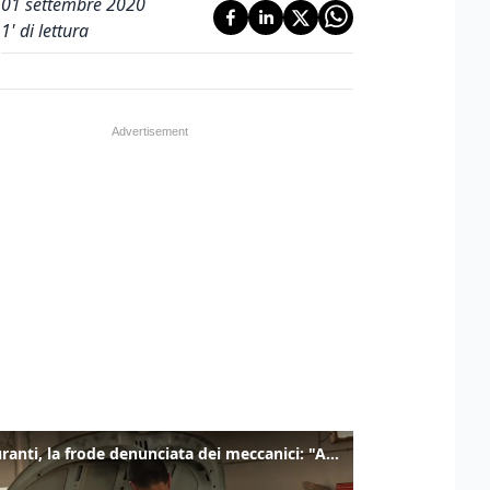
01 settembre 2020
1
' di lettura
Carburanti, la frode denunciata dei meccanici: "Acqua in gasolio e benzina"