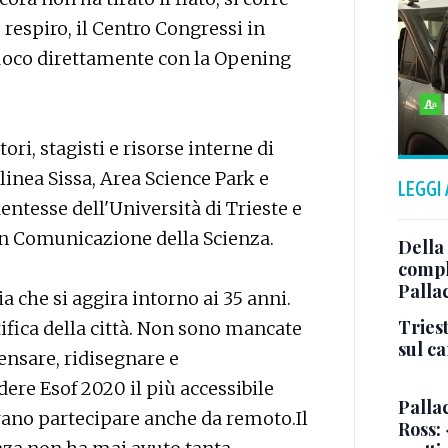
 respiro, il Centro Congressi in
fuoco direttamente con la Opening
ori, stagisti e risorse interne di
a linea Sissa, Area Science Park e
LEGGI
entesse dell'Università di Trieste e
in Comunicazione della Scienza.
Della
comple
Palla
ia che si aggira intorno ai 35 anni.
Triest
tifica della città. Non sono mancate
sul c
pensare, ridisegnare e
ere Esof 2020 il più accessibile
Pallac
erano partecipare anche da remoto.Il
Ross: