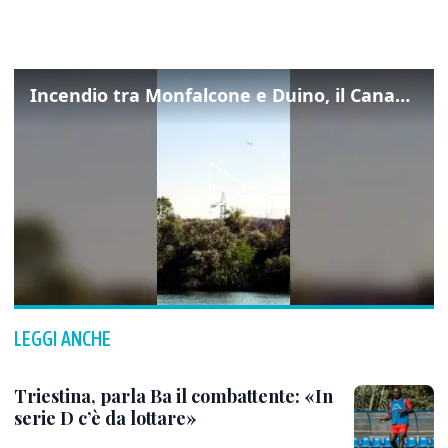
Incendio tra Monfalcone e Duino, il Canadair in azione per fermare le fiamme sul fronte dell’A4
LEGGI ANCHE
Triestina, parla Ba il combattente: «In
serie D c’è da lottare»