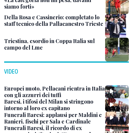
«La categoria non mi pesa, davanti
siamo forti»
Della Rosa e Cassinerio: completato lo
staff tecnico della Pallacanestro Trieste
Triestina, esordio in Coppa Italia sul
campo del Lme
VIDEO
Europei nuoto, Pellacani rientra in Italia
con gli azzurri dei tuffi
Baresi, i tifosi del Milan si stringono
intorno al loro ex capitano
Funerali Baresi: applausi per Maldini e
Ranieri, fischi per Sala e Cardinale
Funerali Baresi, il ricordo di ex