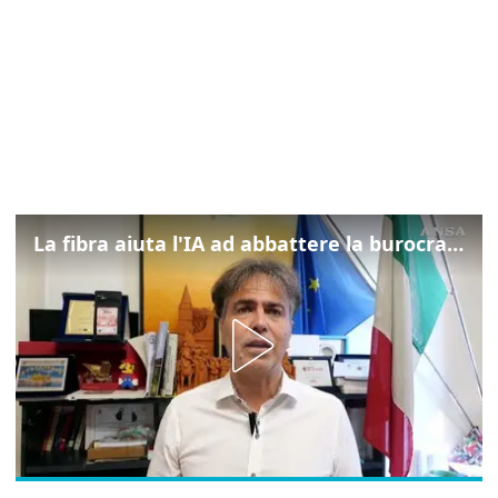
La fibra aiuta l'IA ad abbattere la burocrazia, progetto pilota in Veneto