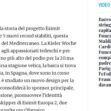
VIDEO
Baresi
string
a storia del progetto Esimit
capit
Funer
e 5 nuovi record stabiliti, questa
Maldin
ri del Mediterraneo. La Kieler Woche
Cardi
i agli appassionati tedeschi e per
Funera
compag
ino più alto del podio per la 20.ma
padre,
rsa stagione velica, la barca si trova
Parigi
ia, in Spagna, dove sono in corso
l'eFoi
Franco
i è studiato un nuovo design per la
davan
onsoliderà lo sponsor principale,
sione, promuovere l’identità
kipper di Esimit Europa 2, due
re volte oro Olimpico.