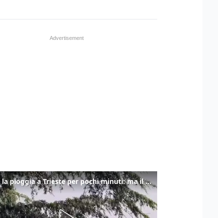
Torna la pioggia a Trieste per pochi minuti: ma il caldo non molla