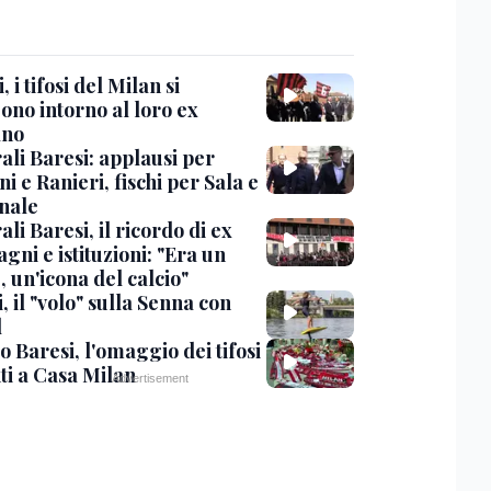
, i tifosi del Milan si
ono intorno al loro ex
ano
ali Baresi: applausi per
i e Ranieri, fischi per Sala e
nale
li Baresi, il ricordo di ex
ni e istituzioni: "Era un
 un'icona del calcio"
, il "volo" sulla Senna con
l
 Baresi, l'omaggio dei tifosi
ti a Casa Milan