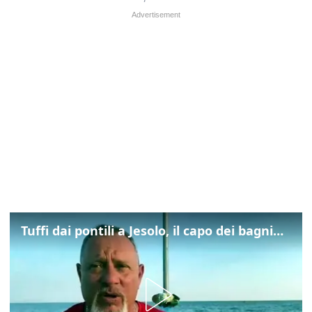
Tuffi dai pontili a Jesolo, il capo dei bagnini: "L'impegno di tutti per evitare altre tragedie"