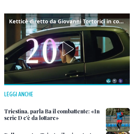
Ketticè diretto da Giovanni Tortorici in concorso al Locarno Film Festival
LEGGI ANCHE
Triestina, parla Ba il combattente: «In
serie D c’è da lottare»