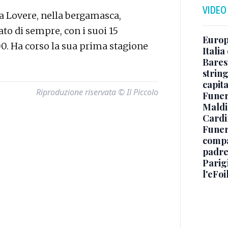
VIDEO
 a Lovere, nella bergamasca,
ato di sempre, con i suoi 15
Europe
00. Ha corso la sua prima stagione
Italia
Baresi
string
capit
Riproduzione riservata © Il Piccolo
Funer
Maldin
Cardi
Funera
compag
padre,
Parigi
l'eFoi