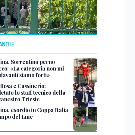
 ANCHE
tina, Sorrentino perno
acco: «La categoria non mi
davanti siamo forti»
 Rosa e Cassinerio:
tato lo staff tecnico della
canestro Trieste
ina, esordio in Coppa Italia
ampo del Lme