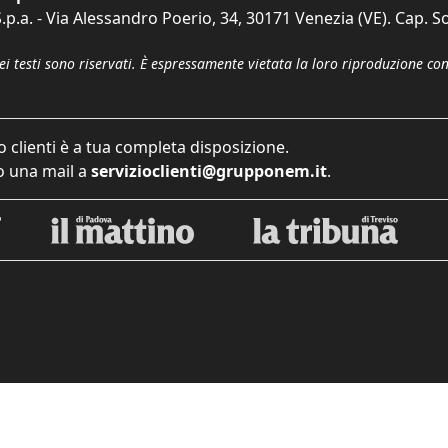
p.a. - Via Alessandro Poerio, 34, 30171 Venezia (VE). Cap. So
dei testi sono riservati. È espressamente vietata la loro riproduzione co
o clienti è a tua completa disposizione.
 una mail a
servizioclienti@grupponem.it
.
iva sulla raccolta
Le tue preferenze relative alla priva