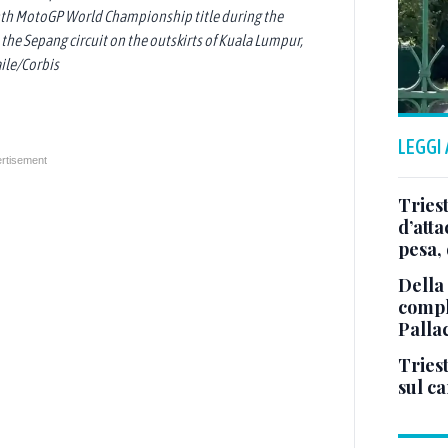
ninth MotoGP World Championship title during the
he Sepang circuit on the outskirts of Kuala Lumpur,
aile/Corbis
LEGGI
Tries
d’att
pesa, 
Della
comple
Palla
Triest
sul c