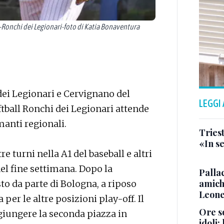
onchi dei Legionari-foto di Katia Bonaventura
dei Legionari e Cervignano del
LEGGI
oftball Ronchi dei Legionari attende
manti regionali.
Triest
«In se
re turni nella A1 del baseball e altri
nel fine settimana. Dopo la
Pallac
amich
o da parte di Bologna, a riposo
Leone
 per le altre posizioni play-off. Il
Ore so
giungere la seconda piazza in
idoli: