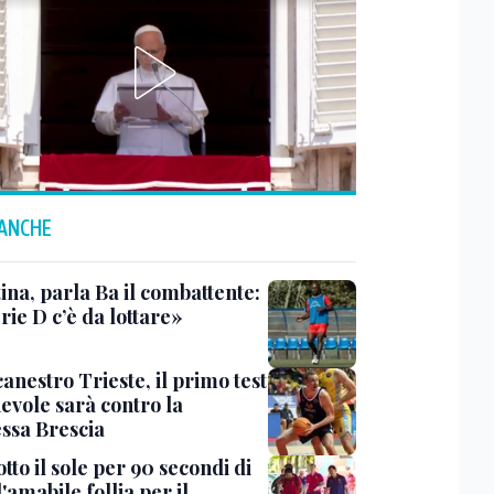
 ANCHE
ina, parla Ba il combattente:
rie D c’è da lottare»
anestro Trieste, il primo test
evole sarà contro la
ssa Brescia
tto il sole per 90 secondi di
 l'amabile follia per il