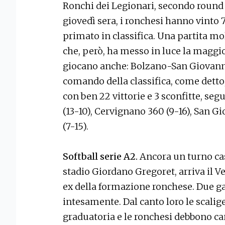
Ronchi dei Legionari, secondo round de
giovedì sera, i ronchesi hanno vinto 
primato in classifica. Una partita mol
che, però, ha messo in luce la maggio
giocano anche: Bolzano-San Giovanni
comando della classifica, come detto
con ben 22 vittorie e 3 sconfitte, seg
(13-10), Cervignano 360 (9-16), San G
(7-15).
Softball serie A2.
Ancora un turno casa
stadio Giordano Gregoret, arriva il 
ex della formazione ronchese. Due gar
intesamente. Dal canto loro le scali
graduatoria e le ronchesi debbono canc