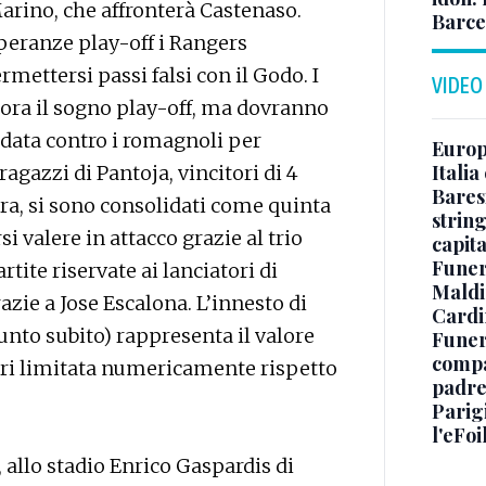
arino, che affronterà Castenaso.
Barce
eranze play-off i Rangers
ettersi passi falsi con il Godo. I
VIDEO
ora il sogno play-off, ma dovranno
andata contro i romagnoli per
Europe
Italia
 ragazzi di Pantoja, vincitori di 4
Baresi
ora, si sono consolidati come quinta
string
i valere in attacco grazie al trio
capit
Funer
tite riservate ai lanciatori di
Maldin
azie a Jose Escalona. L’innesto di
Cardi
punto subito) rappresenta il valore
Funera
compag
ori limitata numericamente rispetto
padre,
Parigi
l'eFoi
, allo stadio Enrico Gaspardis di