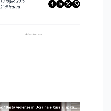
13 luglio 2019
2
' di lettura
Il Papa: "Basta violenze in Ucraina e Russia, spazio a diplomazia"