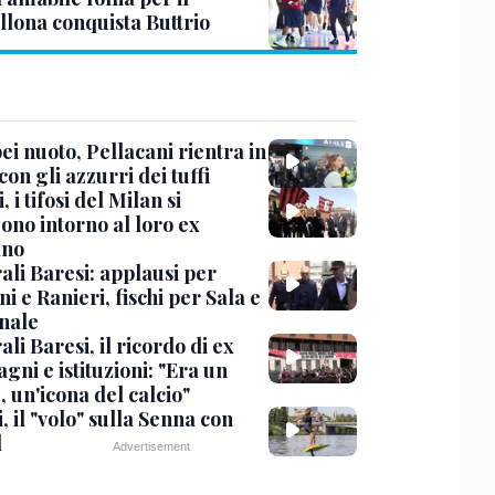
llona conquista Buttrio
i nuoto, Pellacani rientra in
 con gli azzurri dei tuffi
, i tifosi del Milan si
ono intorno al loro ex
ano
ali Baresi: applausi per
i e Ranieri, fischi per Sala e
nale
li Baresi, il ricordo di ex
ni e istituzioni: "Era un
 un'icona del calcio"
, il "volo" sulla Senna con
l