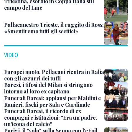
Triestina, esordio in Coppa Italia sul
campo del Lme
Pallacanestro Trieste, il ruggito di Ross:
«Smentiremo tutti gli scettici»
VIDEO
Europei nuoto, Pellacani rientra in Italia
con gli azzurri dei tuffi
Baresi, i tifosi del Milan si stringono
intorno al loro ex capitano
Funerali Baresi: applausi per Maldini e
Ranieri, fischi per Sala e Cardinale
Funerali Baresi, il ricordo di ex
compagni e istituzioni: "Era un padre,
un'icona del calcio"
Parigi, il "volo" sulla Senna con l'eFoil