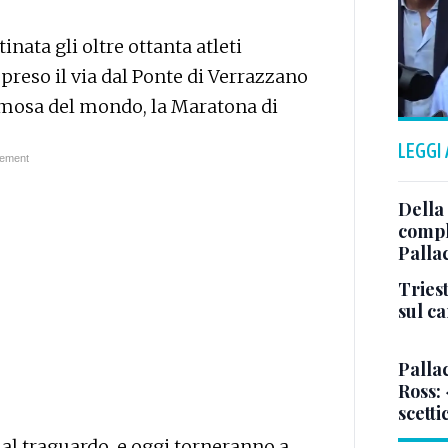
nata gli oltre ottanta atleti
reso il via dal Ponte di Verrazzano
amosa del mondo, la Maratona di
LEGGI
Della
comple
Palla
Triest
sul c
Pallac
Ross:
scetti
 al traguardo, e oggi torneranno a