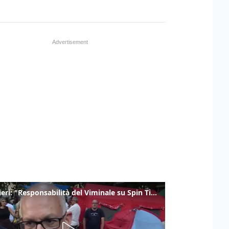
Gualtieri: "Responsabilità del Viminale su Spin Time? La posizione dei partiti è nota"