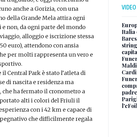
VIDEO
lcuno anche a Gorizia, con una
cino della Grande Mela attira ogni
Europe
ti e non, da ogni parte del mondo
Italia
viaggio, alloggio e iscrizione stessa
Baresi
string
 450 euro), attendono con ansia
capit
e per molti rappresenta un vero e
Funer
sportivo.
Maldin
Cardi
il Central Park è stato l’atleta di
Funera
ese di nascita e residenza ma
compag
, che ha fermato il cronometro a
padre,
Parigi
ortato alti i colori del Friuli il
l'eFoi
esperienza con i 42 km e capace di
pegnativo che difficilmente regala