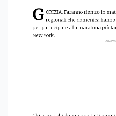
G
ORIZIA. Faranno rientro in matti
regionali che domenica hanno p
per partecipare alla maratona più f
New York.
Chi prima chi dopo, sono tutti giunti