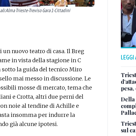
li:Alma Trieste-Treviso Gara 1-Cittadini
 un nuovo teatro di casa. Il Breg
LEGGI
ame in vista della stagione in C
 sotto la guida del tecnico Miro
Tries
ssello mai messo in discussione. Le
d’att
ossibili mosse di mercato, tema che
pesa, 
iani e Crotta, altri due perni del
Della
comple
n noie al tendine di Achille e
Palla
basta insomma per indurre la
Triest
ndo già alcune ipotesi.
sul c