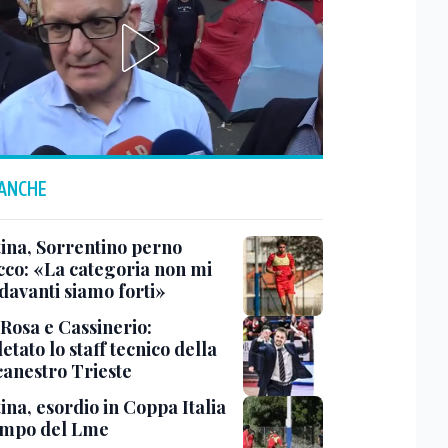
 ANCHE
tina, Sorrentino perno
acco: «La categoria non mi
davanti siamo forti»
 Rosa e Cassinerio:
tato lo staff tecnico della
canestro Trieste
ina, esordio in Coppa Italia
ampo del Lme