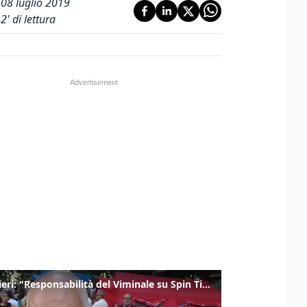
08 luglio 2019
2
' di lettura
Gualtieri: "Responsabilità del Viminale su Spin Time? La posizione dei partiti è nota"