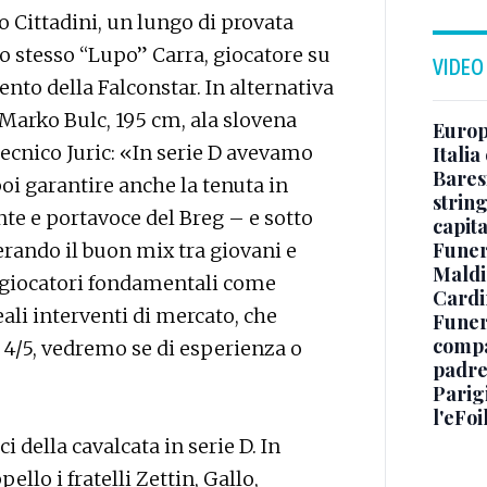
 Cittadini, un lungo di provata
 stesso “Lupo” Carra, giocatore su
VIDEO
nto della Falconstar. In alternativa
 Marko Bulc, 195 cm, ala slovena
Europe
ecnico Juric: «In serie D avevamo
Italia
Baresi
poi garantire anche la tenuta in
string
ente e portavoce del Breg – e sotto
capit
Funer
erando il buon mix tra giovani e
Maldin
 giocatori fondamentali come
Cardi
eali interventi di mercato, che
Funera
compag
4/5, vedremo se di esperienza o
padre,
Parigi
l'eFoi
ci della cavalcata in serie D. In
llo i fratelli Zettin, Gallo,