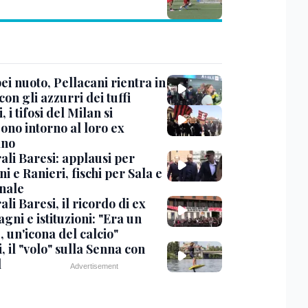
i nuoto, Pellacani rientra in
 con gli azzurri dei tuffi
, i tifosi del Milan si
ono intorno al loro ex
ano
ali Baresi: applausi per
i e Ranieri, fischi per Sala e
nale
li Baresi, il ricordo di ex
ni e istituzioni: "Era un
 un'icona del calcio"
, il "volo" sulla Senna con
l