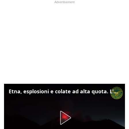
Etna, esplosioni e colate ad alta quota. L'aeroporto di Catania verso la normalità