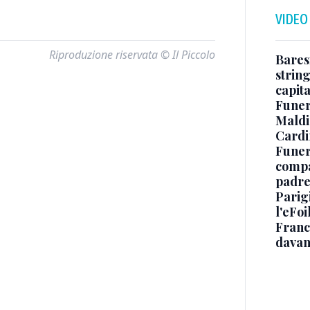
VIDEO
Riproduzione riservata © Il Piccolo
Baresi
string
capit
Funer
Maldin
Cardi
Funera
compag
padre,
Parigi
l'eFoi
Franco
davan