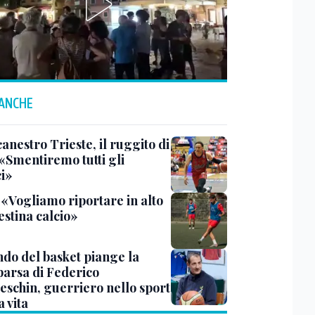
 ANCHE
anestro Trieste, il ruggito di
 «Smentiremo tutti gli
ci»
 «Vogliamo riportare in alto
estina calcio»
ndo del basket piange la
arsa di Federico
eschin, guerriero nello sport
a vita