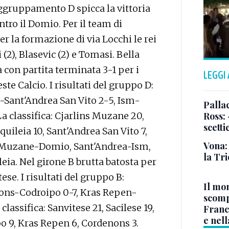
ggruppamento D spicca la vittoria
ntro il Domio. Per il team di
er la formazione di via Locchi le rei
(2), Blasevic (2) e Tomasi. Bella
a con partita terminata 3-1 per i
LEGGI
ste Calcio. I risultati del gruppo D:
Sant'Andrea San Vito 2-5, Ism-
Pallac
 La classifica: Cjarlins Muzane 20,
Ross:
scetti
quileia 10, Sant'Andrea San Vito 7,
Vona:
s Muzane-Domio, Sant'Andrea-Ism,
la Tri
eia. Nel girone B brutta batosta per
ese. I risultati del gruppo B:
Il mo
ons-Codroipo 0-7, Kras Repen-
scomp
classifica: Sanvitese 21, Sacilese 19,
Franc
e nell
o 9, Kras Repen 6, Cordenons 3.