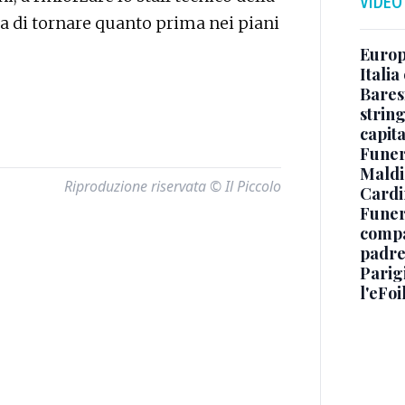
VIDEO
a di tornare quanto prima nei piani
Europe
Italia
Baresi
string
capit
Funer
Maldin
Riproduzione riservata © Il Piccolo
Cardi
Funera
compag
padre,
Parigi
l'eFoi