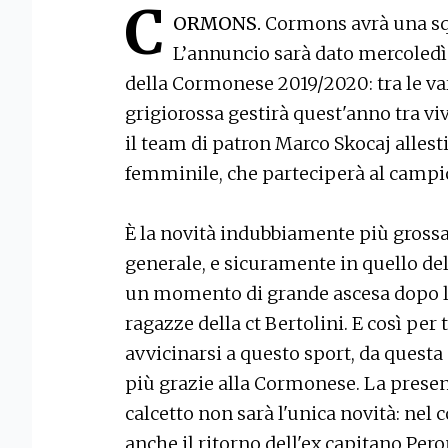
C
ORMONS.
Cormons avrà una squ
L’annuncio sarà dato mercoled
della Cormonese 2019/2020: tra le va
grigiorossa gestirà quest'anno tra v
il team di patron Marco Skocaj allest
femminile, che parteciperà al campi
È la novità indubbiamente più grossa
generale, e sicuramente in quello de
un momento di grande ascesa dopo l
ragazze della ct Bertolini. E così pe
avvicinarsi a questo sport, da questa
più grazie alla Cormonese. La prese
calcetto non sarà l'unica novità: nel
anche il ritorno dell'ex capitano Peron