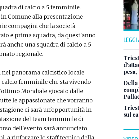
adra di calcio a 5 femminile.
ì in Comune alla presentazione
rie compagini che la società
ivaio e prima squadra, da quest'anno
LEGGI
irà anche una squadra di calcio a 5
onato regionale.
Tries
d’att
pesa, 
 nel panorama calcistico locale
l calcio femminile che sta vivendo
Della
comple
'ottimo Mondiale giocato dalle
Palla
r tutte le appassionate che vorranno
Triest
 stagione ci sarà un'opportunità in
sul c
ntazione del team femminile di
 corso dell'evento sarà annunciato
i, a rinforzare lo staff tecnico della