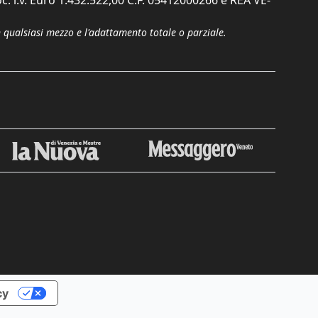
c. i.v. Euro 1.432.522,00 C.F. 05412000266 e REA VE-
n qualsiasi mezzo e l'adattamento totale o parziale.
Chiudi
cy