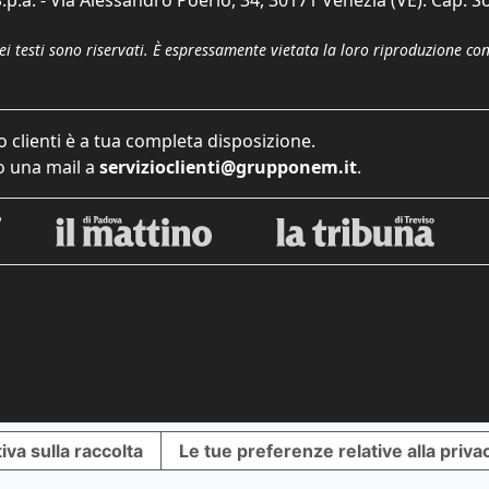
p.a. - Via Alessandro Poerio, 34, 30171 Venezia (VE). Cap. So
dei testi sono riservati. È espressamente vietata la loro riproduzione co
o clienti è a tua completa disposizione.
 una mail a
servizioclienti@grupponem.it
.
iva sulla raccolta
Le tue preferenze relative alla priva