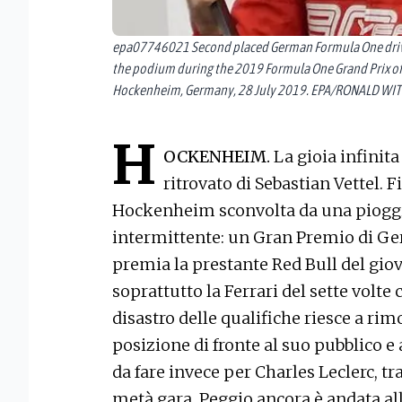
epa07746021 Second placed German Formula One driver 
the podium during the 2019 Formula One Grand Prix of
Hockenheim, Germany, 28 July 2019. EPA/RONALD WI
H
OCKENHEIM.
La gioia infinit
ritrovato di Sebastian Vettel. F
Hockenheim sconvolta da una pioggi
intermittente: un Gran Premio di Ge
premia la prestante Red Bull del giov
soprattutto la Ferrari del sette vol
disastro delle qualifiche riesce a ri
posizione di fronte al suo pubblico e
da fare invece per Charles Leclerc, tra
metà gara. Peggio ancora è andata al