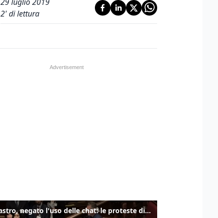
29 luglio 2019
2
' di lettura
Delmastro, negato l'uso delle chat: le proteste di Avs e M5s