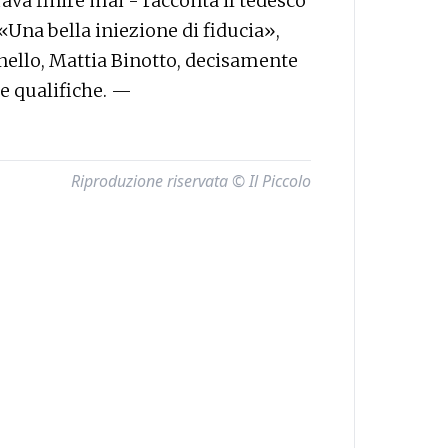
va finire mai - racconta il tedesco
«Una bella iniezione di fiducia»,
ello, Mattia Binotto, decisamente
le qualifiche. —
Riproduzione riservata © Il Piccolo