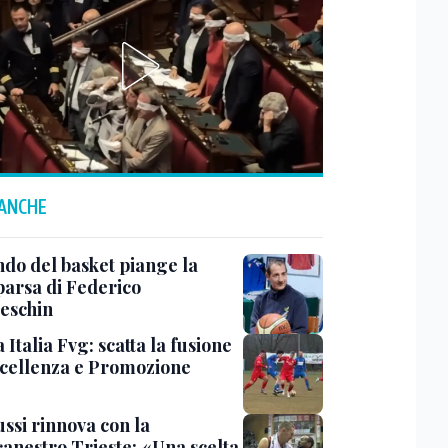
 ANCHE
ndo del basket piange la
arsa di Federico
eschin
Italia Fvg: scatta la fusione
ccellenza e Promozione
ssi rinnova con la
canestro Trieste: «Una scelta