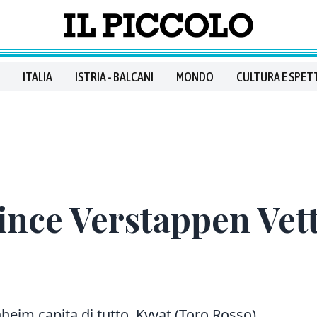
ITALIA
ISTRIA - BALCANI
MONDO
CULTURA E SPET
nce Verstappen Vett
enheim capita di tutto. Kvyat (Toro Rosso)