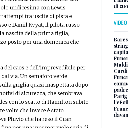
di cuo
e solo undicesima con Lewis
rattempi tra uscite di pista e
VIDEO
so e Daniil Kvyat, il pilota russo
a nascita della prima figlia,
Baresi
rzo posto per una domenica che
string
capit
Funer
Maldin
a del caos e dell’imprevedibile per
Cardi
in dal via. Un semaforo verde
Funera
compag
sulla griglia quasi inaspettata dopo
padre,
r motivi di sicurezza, che sembrava
Parigi
des con lo scatto di Hamilton subito
l'eFoi
Franco
e volte che invece è stato
davan
e Pluvio che ha reso il Gran
 fine per una innumerevole serie di