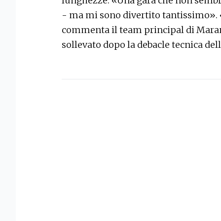
lunghezze. «Una gara che non sembra
- ma mi sono divertito tantissimo». 
commenta il team principal di Maran
sollevato dopo la debacle tecnica del