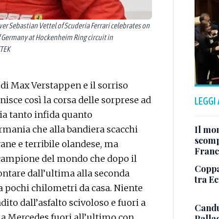
Sebastian Vettel of Scuderia Ferrari celebrates on
 Germany at Hockenheim Ring circuit in
TTEK
a di Max Verstappen e il sorriso
inisce così la corsa delle sorprese ad
LEGGI
a tanto infida quanto
rmania che alla bandiera scacchi
Il mo
scomp
ane e terribile olandese, ma
Franc
te campione del mondo che dopo il
Coppa 
montare dall’ultima alla seconda
tra E
 a pochi chilometri da casa. Niente
dito dall’asfalto scivoloso e fuori a
Candu
la Mercedes fuori all’ultimo con
Palla