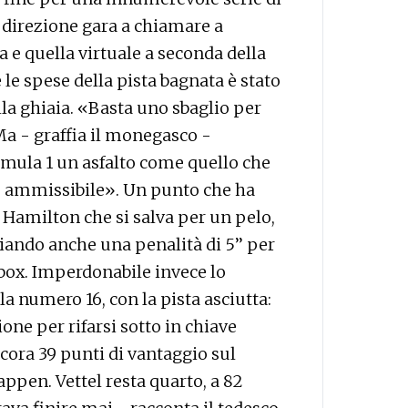
a direzione gara a chiamare a
ia e quella virtuale a seconda della
e le spese della pista bagnata è stato
lla ghiaia. «Basta uno sbaglio per
Ma - graffia il monegasco -
ormula 1 un asfalto come quello che
 è ammissibile». Un punto che ha
Hamilton che si salva per un pelo,
ando anche una penalità di 5’’ per
i box. Imperdonabile invece lo
la numero 16, con la pista asciutta:
one per rifarsi sotto in chiave
ora 39 punti di vantaggio sul
ppen. Vettel resta quarto, a 82