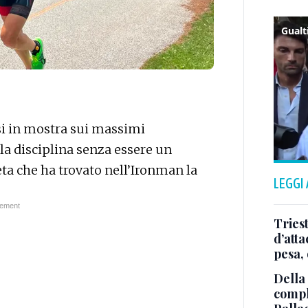
si in mostra sui massimi
la disciplina senza essere un
a che ha trovato nell’Ironman la
LEGGI
Tries
d’att
pesa, 
Della
comple