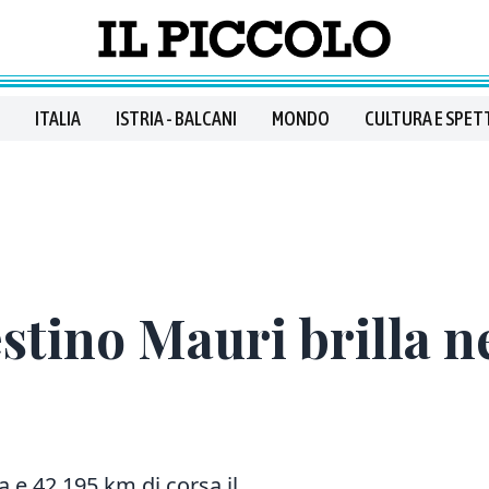
ITALIA
ISTRIA - BALCANI
MONDO
CULTURA E SPET
tino Mauri brilla ne
a e 42,195 km di corsa il