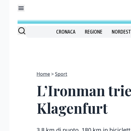
CRONACA
REGIONE
NORDEST
Home
Sport
L’Ironman tries
Klagenfurt
3,8 km di nuoto, 180 km in biciclett