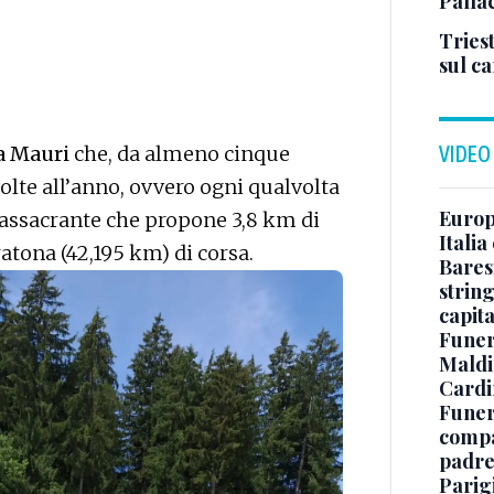
Palla
Triest
sul c
a Mauri
che, da almeno cinque
VIDEO
volte all’anno, ovvero ogni qualvolta
Europe
massacrante che propone 3,8 km di
Italia
atona (42,195 km) di corsa.
Baresi
string
capit
Funer
Maldin
Cardi
Funera
compag
padre,
Parigi