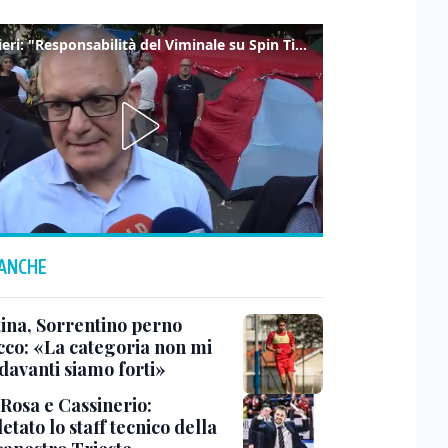
Gualtieri: "Responsabilità del Viminale su Spin Time? La posizione dei partiti è nota"
 ANCHE
tina, Sorrentino perno
acco: «La categoria non mi
davanti siamo forti»
 Rosa e Cassinerio:
tato lo staff tecnico della