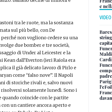
anzo: ballano decine di milioni e
Franc
e nell
VIDEO
astoni tra le ruote, ma la sostanza
rmata sul più bello, con De
Baresi
string
o perché non vogliono cedere su una
capit
involge due bomber e tre società,
Funer
saggio di Under al Leicester e la
Maldin
Cardi
i Kean dall’Everton (ieri Raiola era
Funera
ica il già delicato lavoro di Pirlo e
compag
aryan come “falso nove”. Il Napoli
padre,
Parigi
i di storiche rivali e, salvo nuovi
l'eFoi
 risolversi solamente lunedì. Sono i
Franco
e quando coincide con le partite
davan
va con un cantiere ancora aperto e