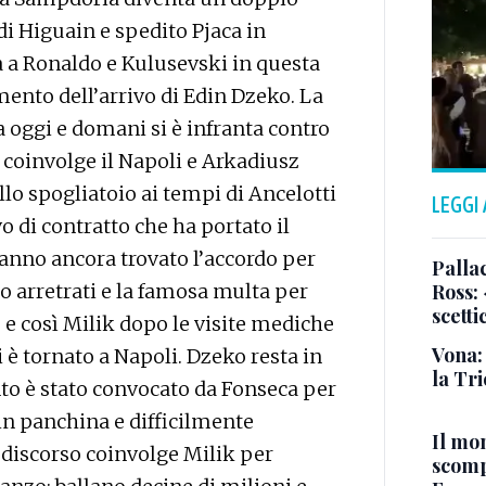
 di Higuain e spedito Pjaca in
à a Ronaldo e Kulusevski in questa
mento dell’arrivo di Edin Dzeko. La
 oggi e domani si è infranta contro
o coinvolge il Napoli e Arkadiusz
lo spogliatoio ai tempi di Ancelotti
LEGGI
o di contratto che ha portato il
hanno ancora trovato l’accordo per
Pallac
no arretrati e la famosa multa per
Ross:
scetti
, e così Milik dopo le visite mediche
Vona:
 è tornato a Napoli. Dzeko resta in
la Tri
anto è stato convocato da Fonseca per
in panchina e difficilmente
Il mo
o discorso coinvolge Milik per
scomp