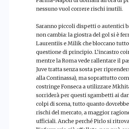
Parma-Napoli di domani all’ora di pr
nessuno vuol correre rischi inutili.
Saranno piccoli dispetti o autentici b
non cambia: la giostra del gol si è fe
Laurentiis e Milik che bloccano tutt
questione di principio. L’incastro co
mentre la Roma vede rallentare il pas
Juve tratta senza sosta per riprenders
alla Continassa), ma soprattutto compl
costringe Fonseca a utilizzare Mkhit
sorriderà per questi sgambetti ai dann
colpi di scena, tutto quanto dovrebbe
rischi del mercato, a maggior ragion
ufficiali. Anche perché Pirlo si ritro