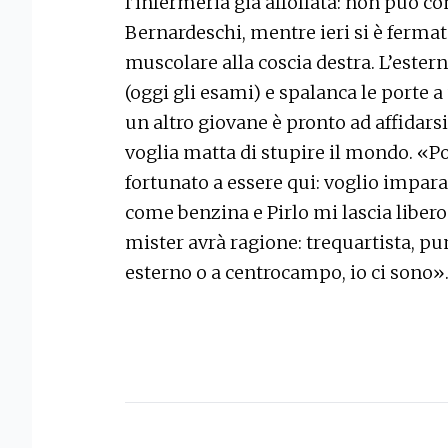
l’infermeria già affollata: non può co
Bernardeschi, mentre ieri si è ferm
muscolare alla coscia destra. L’ester
(oggi gli esami) e spalanca le porte a
un altro giovane è pronto ad affidars
voglia matta di stupire il mondo. «Po
fortunato a essere qui: voglio impara
come benzina e Pirlo mi lascia libero
mister avrà ragione: trequartista, pu
esterno o a centrocampo, io ci sono»