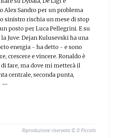
ntare su Dybala, De Ligt e
ato Alex Sandro per un problema
no sinistro rischia un mese di stop
 un posto per Luca Pellegrini. E su
i la Juve: Dejan Kulusevski ha una
rto energia - ha detto - e sono
re, crescere e vincere. Ronaldo è
 di fare, ma dove mi metterà il
nta centrale, seconda punta,
. —
Riproduzione riservata © Il Piccolo