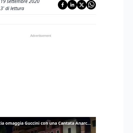
19 settembre 2020
3
' di lettura
Venezia omaggia Guccini con una Cantata Anarchica in campo Santa Margherita