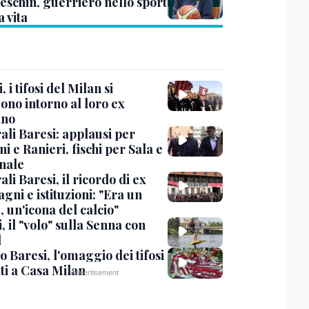
eschin, guerriero nello sport
a vita
, i tifosi del Milan si
ono intorno al loro ex
ano
ali Baresi: applausi per
i e Ranieri, fischi per Sala e
nale
li Baresi, il ricordo di ex
ni e istituzioni: "Era un
 un'icona del calcio"
, il "volo" sulla Senna con
l
 Baresi, l'omaggio dei tifosi
ti a Casa Milan