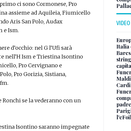
nel primo ci sono Cormonese, Pro
Palla
na assieme ad Aquileia, Fiumicello
ndo Aris San Polo, Audax
VIDEO
m e Ism.
Europe
Italia
nere d’occhio: nel G l’Ufi sarà
Baresi
e nell’H Ism e Triestina Isontino
string
micello, Pro Cervignano e
capit
Funer
Polo, Pro Gorizia, Sistiana,
Maldin
Ufm.
Cardi
Funera
compag
e Ronchi se la vederanno con un
padre,
Parigi
l'eFoi
iestina Isontino saranno impegnate