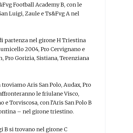
s&Fvg Football Academy B, con le
San Luigi, Zaule e Ts&Fvg A nel
 di partenza nel girone H Triestina
Fiumicello 2004, Pro Cervignano e
m, Pro Gorizia, Sistiana, Terenziana
ia troviamo Aris San Polo, Audax, Pro
ffronteranno le friulane Visco,
e Torviscosa, con l’Aris San Polo B
ontina – nel girone triestino.
i B si trovano nel girone C