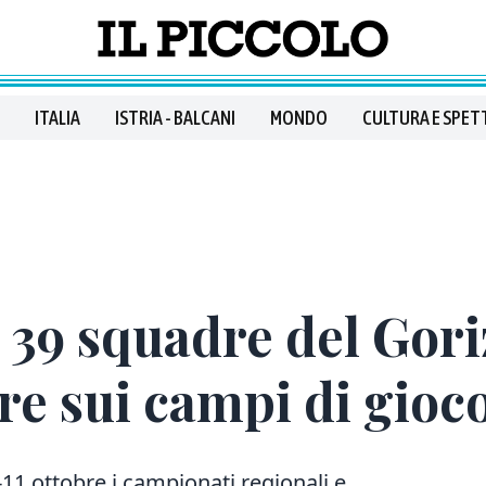
ITALIA
ISTRIA - BALCANI
MONDO
CULTURA E SPET
e 39 squadre del Gori
re sui campi di gioc
-11 ottobre i campionati regionali e