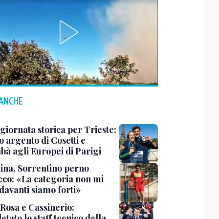
 ANCHE
 giornata storica per Trieste:
 argento di Cosetti e
bà agli Europei di Parigi
tina, Sorrentino perno
acco: «La categoria non mi
davanti siamo forti»
 Rosa e Cassinerio:
tato lo staff tecnico della