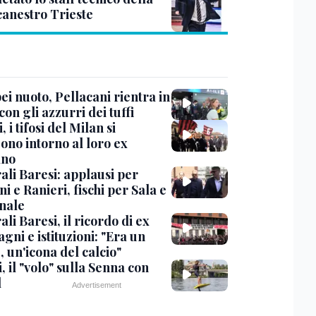
canestro Trieste
i nuoto, Pellacani rientra in
 con gli azzurri dei tuffi
, i tifosi del Milan si
ono intorno al loro ex
ano
ali Baresi: applausi per
i e Ranieri, fischi per Sala e
nale
li Baresi, il ricordo di ex
ni e istituzioni: "Era un
 un'icona del calcio"
, il "volo" sulla Senna con
l