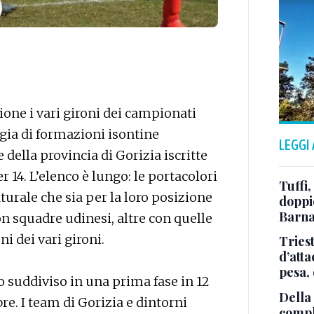
zione i vari gironi dei campionati
ggia di formazioni isontine
LEGGI
 della provincia di Gorizia iscritte
r 14. L’elenco è lungo: le portacolori
Tuffi,
turale che sia per la loro posizione
doppio
Barna
on squadre udinesi, altre con quelle
i dei vari gironi.
Tries
d’att
pesa, 
to suddiviso in una prima fase in 12
Della
bre. I team di Gorizia e dintorni
comple