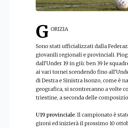
G
ORIZIA
Sono stati ufficializzati dalla Federa
giovanili regionali e provinciali. Pio
dall’Under 19 in giù: ben 39 le squadre
ai vari tornei scendendo fino all’Unde
di Destra e Sinistra Isonzo, come è na
geografica, si scontreranno a volte c
triestine, a seconda delle composizion
U19 provinciale
. Il campionato è sta
gironi ed inizierà il prossimo 10 otto