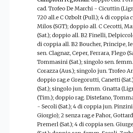
cad. Trofeo De Marchi - Cicuttin (Lign
720 all.e C Ozbolt (Pull.); 4 di coppia
Milos (SGT); doppio all. C Cecotti, Marc
(Sat.); doppio all. B2 Finelli, Delpiccolo
di coppia all. B2 Boucher, Principe, I
sen. Clagnaz, Ceper, Ferrara, Flego (Sa
Tommasini (Sat.); singolo sen. femm.
Corazza (Aus.); singolo jun. Trofeo 
doppio rag.e Gregorutti, Canetti (Sat.
(Sat.); singolo jun. femm. Gnatta (Li
(Tim.); doppio rag. Distefano, Tommas
- Secoli (Sat.); 4 di coppia jun. Pinzin
Giorgio); 2 senza rag.e Pahor, Gottard
Premerl (Sat.); 4 di coppia sen. Giur