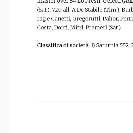
master over 54 Lo Presti, Geletti (Ad
(Sat.); 720 all. A De Stabile (Tim.); Bar
rag.e Canetti, Gregorutti, Pahor, Perr
Costa, Dorci, Mitri, Premerl (Sat.).
Classifica di società
: 1) Saturnia 552