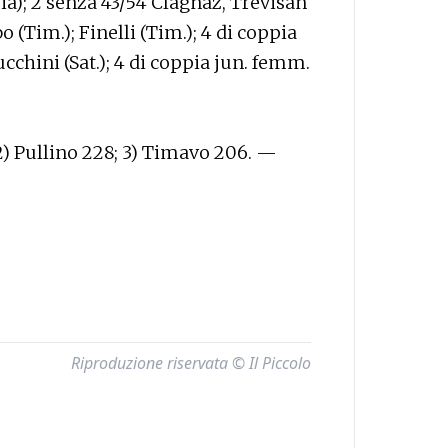
ria); 2 senza 43/54 Clagnaz, Trevisan
bo (Tim.); Finelli (Tim.); 4 di coppia
ucchini (Sat.); 4 di coppia jun. femm.
; 2) Pullino 228; 3) Timavo 206. —
Riproduzione riservata © Il Piccolo