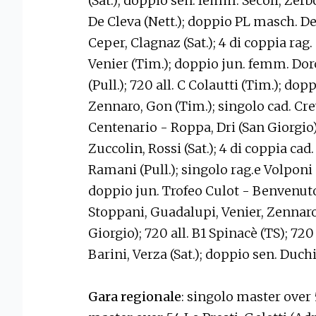
(Sat.); doppio sen. femm. Secoli, Zerb
De Cleva (Nett.); doppio PL masch. De 
Ceper, Clagnaz (Sat.); 4 di coppia ra
Venier (Tim.); doppio jun. femm. Dorci
(Pull.); 720 all. C Colautti (Tim.); do
Zennaro, Gon (Tim.); singolo cad. Cre
Centenario - Roppa, Dri (San Giorgio);
Zuccolin, Rossi (Sat.); 4 di coppia ca
Ramani (Pull.); singolo rag.e Volponi 
doppio jun. Trofeo Culot - Benvenuto, 
Stoppani, Guadalupi, Venier, Zennaro 
Giorgio); 720 all. B1 Spinacè (TS); 720
Barini, Verza (Sat.); doppio sen. Duch
Gara regionale
: singolo master over 