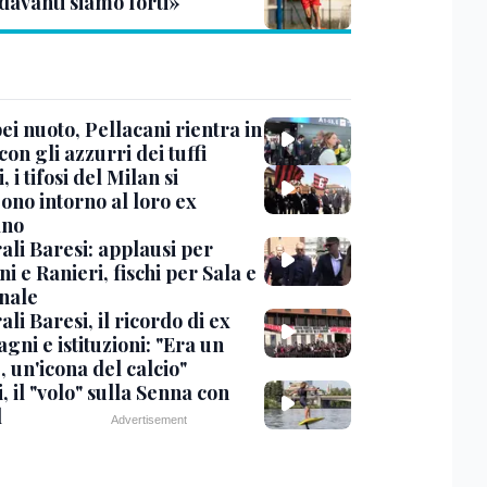
davanti siamo forti»
i nuoto, Pellacani rientra in
 con gli azzurri dei tuffi
, i tifosi del Milan si
ono intorno al loro ex
ano
ali Baresi: applausi per
i e Ranieri, fischi per Sala e
nale
li Baresi, il ricordo di ex
ni e istituzioni: "Era un
 un'icona del calcio"
, il "volo" sulla Senna con
l