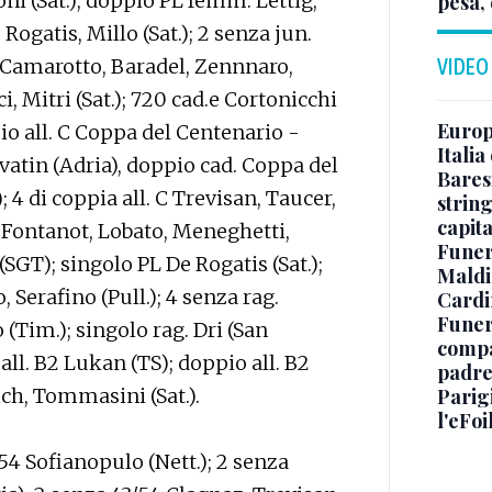
oni (Sat.); doppio PL femm. Lettig,
pesa, 
Rogatis, Millo (Sat.); 2 senza jun.
g. Camarotto, Baradel, Zennnaro,
VIDEO
, Mitri (Sat.); 720 cad.e Cortonicchi
Europe
ppio all. C Coppa del Centenario -
Italia
vatin (Adria), doppio cad. Coppa del
Baresi
 4 di coppia all. C Trevisan, Taucer,
string
capit
d. Fontanot, Lobato, Meneghetti,
Funer
(SGT); singolo PL De Rogatis (Sat.);
Maldin
Serafino (Pull.); 4 senza rag.
Cardi
Funera
(Tim.); singolo rag. Dri (San
compag
 all. B2 Lukan (TS); doppio all. B2
padre,
ich, Tommasini (Sat.).
Parigi
l'eFoi
54 Sofianopulo (Nett.); 2 senza