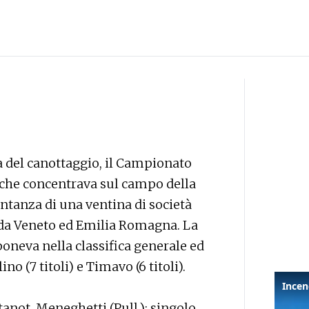
a del canottaggio, il Campionato
 che concentrava sul campo della
ntanza di una ventina di società
 da Veneto ed Emilia Romagna. La
poneva nella classifica generale ed
ino (7 titoli) e Timavo (6 titoli).
tanot, Meneghetti (Pull.); singolo