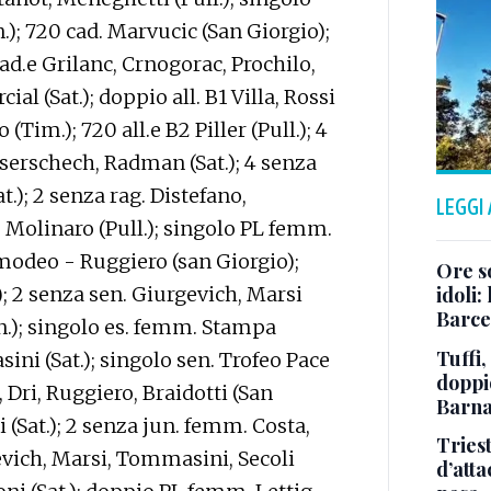
.); 720 cad. Marvucic (San Giorgio);
 cad.e Grilanc, Crnogorac, Prochilo,
ial (Sat.); doppio all. B1 Villa, Rossi
 (Tim.); 720 all.e B2 Piller (Pull.); 4
eserschech, Radman (Sat.); 4 senza
t.); 2 senza rag. Distefano,
LEGGI
 Molinaro (Pull.); singolo PL femm.
Amodeo - Ruggiero (san Giorgio);
Ore so
); 2 senza sen. Giurgevich, Marsi
idoli:
Barce
gn.); singolo es. femm. Stampa
Tuffi,
ini (Sat.); singolo sen. Trofeo Pace
doppio
i, Dri, Ruggiero, Braidotti (San
Barna
i (Sat.); 2 senza jun. femm. Costa,
Tries
gevich, Marsi, Tommasini, Secoli
d’att