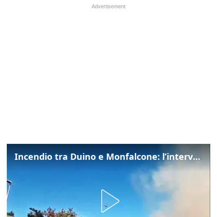
Incendio tra Duino e Monfalcone: l’intervento dei vigili del fuoco