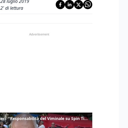
28 luglio 2019
2
' di lettura
Gualtieri: "Responsabilità del Viminale su Spin Time? La posizione dei partiti è nota"