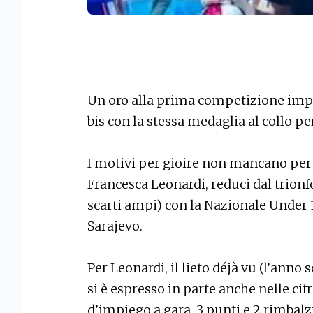
Un oro alla prima competizione impo
bis con la stessa medaglia al collo p
I motivi per gioire non mancano per l
Francesca Leonardi, reduci dal trionfo
scarti ampi) con la Nazionale Under
Sarajevo.
Per Leonardi, il lieto déjà vu (l’anno 
si è espresso in parte anche nelle ci
d’impiego a gara, 3 punti e 2 rimbalz