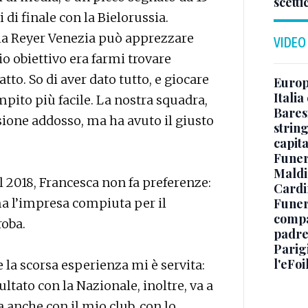
scetti
 di finale con la Bielorussia.
ella Reyer Venezia può apprezzare
VIDEO
io obiettivo era farmi trovare
atto. So di aver dato tutto, e giocare
Europe
Italia
mpito più facile. La nostra squadra,
Baresi
ione addosso, ma ha avuto il giusto
string
capit
Funer
Maldin
l 2018, Francesca non fa preferenze:
Cardi
a l’impresa compiuta per il
Funera
compag
roba.
padre,
Parigi
l'eFoi
e la scorsa esperienza mi è servita:
ltato con la Nazionale, inoltre, va a
 anche con il mio club, con lo