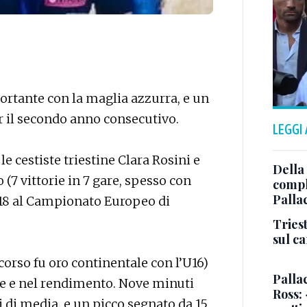
rtante con la maglia azzurra, e un
er il secondo anno consecutivo.
LEGGI
e cestiste triestine Clara Rosini e
Della
 (7 vittorie in 7 gare, spesso con
comple
Palla
 18 al Campionato Europeo di
Triest
sul c
scorso fu oro continentale con l’U16)
Pallac
fre e nel rendimento. Nove minuti
Ross:
i di media, e un picco segnato da 15