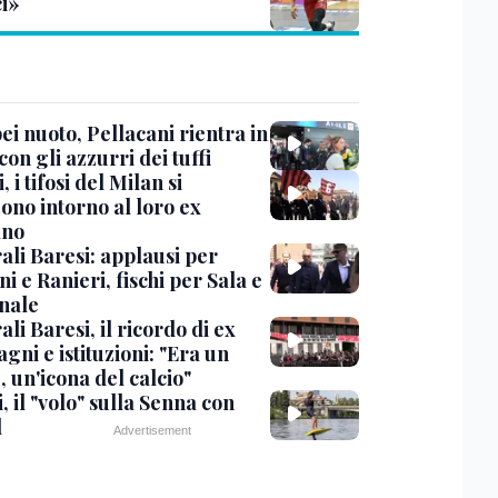
ci»
i nuoto, Pellacani rientra in
 con gli azzurri dei tuffi
, i tifosi del Milan si
ono intorno al loro ex
ano
ali Baresi: applausi per
i e Ranieri, fischi per Sala e
nale
li Baresi, il ricordo di ex
ni e istituzioni: "Era un
 un'icona del calcio"
, il "volo" sulla Senna con
l