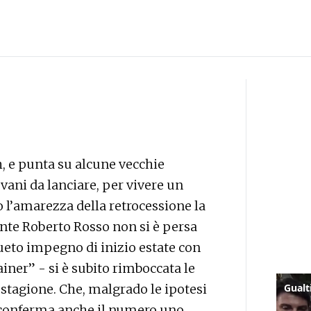
h, e punta su alcune vecchie
vani da lanciare, per vivere un
 l’amarezza della retrocessione la
ente Roberto Rosso non si è persa
sueto impegno di inizio estate con
iner” - si è subito rimboccata le
tagione. Che, malgrado le ipotesi
e conferma anche il numero uno