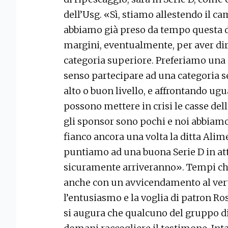
dell’Usg. «Sì, stiamo allestendo il ca
abbiamo già preso da tempo questa d
margini, eventualmente, per aver dir
categoria superiore. Preferiamo una p
senso partecipare ad una categoria s
alto o buon livello, e affrontando u
possono mettere in crisi le casse del
gli sponsor sono pochi e noi abbiamo g
fianco ancora una volta la ditta Alime
puntiamo ad una buona Serie D in att
sicuramente arriveranno». Tempi che
anche con un avvicendamento al verti
l’entusiasmo e la voglia di patron Ro
si augura che qualcuno del gruppo di