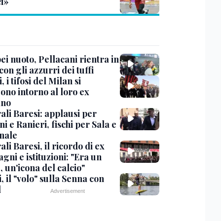
ci»
i nuoto, Pellacani rientra in
 con gli azzurri dei tuffi
, i tifosi del Milan si
ono intorno al loro ex
ano
ali Baresi: applausi per
i e Ranieri, fischi per Sala e
nale
li Baresi, il ricordo di ex
ni e istituzioni: "Era un
 un'icona del calcio"
, il "volo" sulla Senna con
l