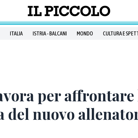
ITALIA
ISTRIA - BALCANI
MONDO
CULTURA E SPET
avora per affrontare
a del nuovo allenato