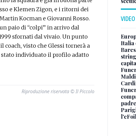
nto la squadra è già in buona parte
scetti
so e Klemen Zigon, e i ritorni dei
, Martin Kocman e Giovanni Rosso.
VIDEO
 paio di “colpi” in arrivo dal
Europe
1999 sfornati dal vivaio. Un punto
Italia
l coach, visto che Glessi tornerà a
Baresi
stato individuato il profilo adatto
string
capit
Funer
Maldin
Cardi
Funera
Riproduzione riservata © Il Piccolo
compag
padre,
Parigi
l'eFoi