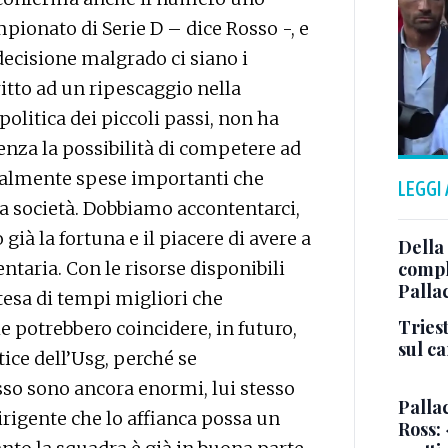
mpionato di Serie D – dice Rosso -, e
ecisione malgrado ci siano i
itto ad un ripescaggio nella
olitica dei piccoli passi, non ha
enza la possibilità di competere ad
gualmente spese importanti che
LEGGI
la società. Dobbiamo accontentarci,
ià la fortuna e il piacere di avere a
Della
ntaria. Con le risorse disponibili
comple
Palla
esa di tempi migliori che
Triest
 potrebbero coincidere, in futuro,
sul c
ce dell’Usg, perché se
sso sono ancora enormi, lui stesso
Pallac
rigente che lo affianca possa un
Ross: