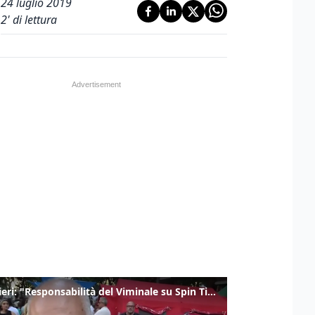
24 luglio 2019
2
' di lettura
Gualtieri: "Responsabilità del Viminale su Spin Time? La posizione dei partiti è nota"