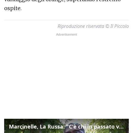
ospite.
Riproduzione riservata © Il Piccolo
Marcinelle, La Russa: "C'è chi in passato voltava le spalle a Marcinelle"