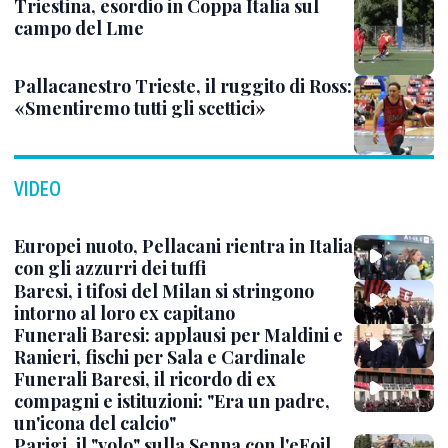
Triestina, esordio in Coppa Italia sul
campo del Lme
Pallacanestro Trieste, il ruggito di Ross:
«Smentiremo tutti gli scettici»
VIDEO
Europei nuoto, Pellacani rientra in Italia
con gli azzurri dei tuffi
Baresi, i tifosi del Milan si stringono
intorno al loro ex capitano
Funerali Baresi: applausi per Maldini e
Ranieri, fischi per Sala e Cardinale
Funerali Baresi, il ricordo di ex
compagni e istituzioni: "Era un padre,
un'icona del calcio"
Parigi, il "volo" sulla Senna con l'eFoil