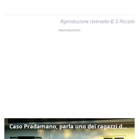
Riproduzione riservata © Il Piccolo
Caso Pradamano, parla uno dei ragazzi denunciati per la limonata: "Volevo anche aiutare i miei"