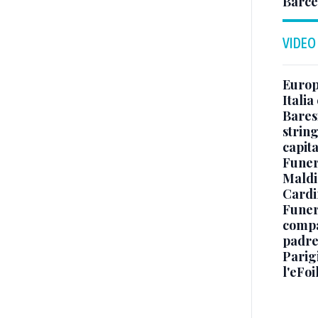
Barce
VIDEO
Europe
Italia
Baresi
string
capit
Funer
Maldin
Cardi
Funera
compag
padre,
Parigi
l'eFoi