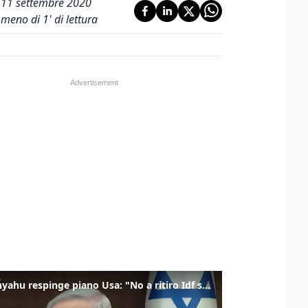
11 settembre 2020
meno di 1' di lettura
Netanyahu respinge piano Usa: "No a ritiro Idf senza disarmo Hamas"