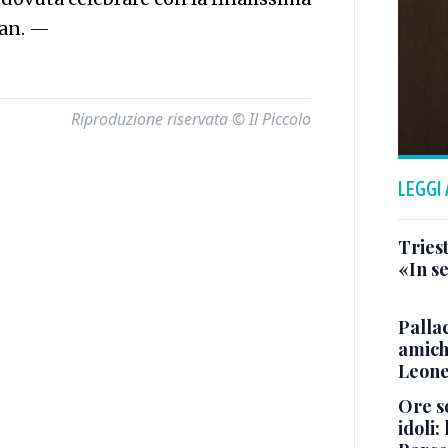
an.
—
Riproduzione riservata © Il Piccolo
LEGGI
Triest
«In se
Pallac
amich
Leone
Ore so
idoli: