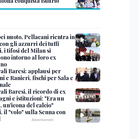
llona conquista Buttrio
i nuoto, Pellacani rientra in
 con gli azzurri dei tuffi
, i tifosi del Milan si
ono intorno al loro ex
ano
ali Baresi: applausi per
i e Ranieri, fischi per Sala e
nale
li Baresi, il ricordo di ex
ni e istituzioni: "Era un
 un'icona del calcio"
, il "volo" sulla Senna con
l