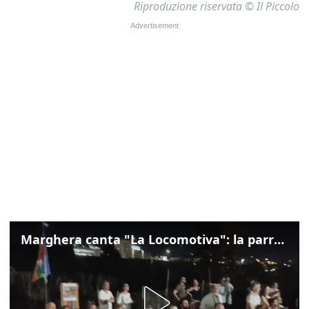
Riproduzione riservata © Il Piccolo
Marghera canta "La Locomotiva": la parrocchia della Cita ricorda Guccini