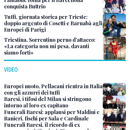
l'amabile follia per il Barcellona
conquista Buttrio
Tuffi, giornata storica per Trieste:
doppio argento di Cosetti e Barnabà agli
Europei di Parigi
Triestina, Sorrentino perno d’attacco:
«La categoria non mi pesa, davanti
siamo forti»
VIDEO
Europei nuoto, Pellacani rientra in Italia
con gli azzurri dei tuffi
Baresi, i tifosi del Milan si stringono
intorno al loro ex capitano
Funerali Baresi: applausi per Maldini e
Ranieri, fischi per Sala e Cardinale
Funerali Baresi, il ricordo di ex