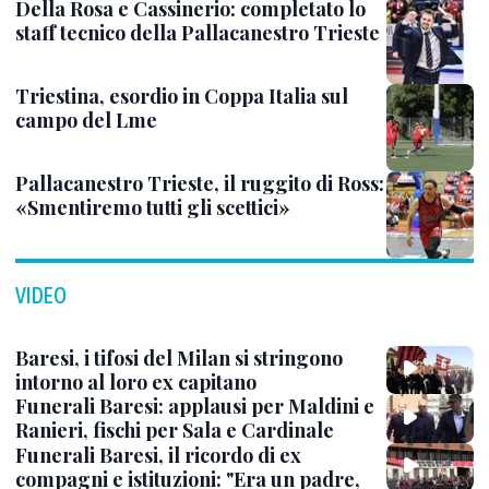
Della Rosa e Cassinerio: completato lo
staff tecnico della Pallacanestro Trieste
Triestina, esordio in Coppa Italia sul
campo del Lme
Pallacanestro Trieste, il ruggito di Ross:
«Smentiremo tutti gli scettici»
VIDEO
Baresi, i tifosi del Milan si stringono
intorno al loro ex capitano
Funerali Baresi: applausi per Maldini e
Ranieri, fischi per Sala e Cardinale
Funerali Baresi, il ricordo di ex
compagni e istituzioni: "Era un padre,