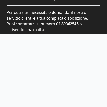
Per qualsiasi necessità o domanda, il nostro
servizio clienti è a tua completa disposizione.
Puoi contattarci al numero
02 89362545
o
scrivendo una mail a
servizioclienti@grupponem.it
.
Le tue preferenze relative alla privacy
Informativa sulla raccolta