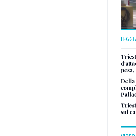
LEGGI
Tries
d’att
pesa, 
Della
comple
Palla
Triest
sul c