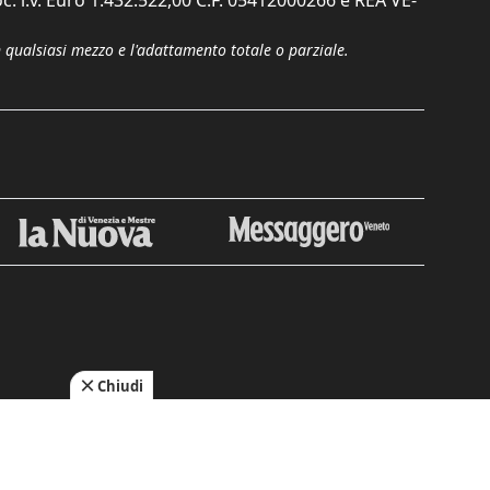
c. i.v. Euro 1.432.522,00 C.F. 05412000266 e REA VE-
n qualsiasi mezzo e l'adattamento totale o parziale.
Chiudi
cy