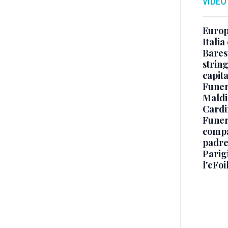
VIDEO
Europe
Italia
Baresi
string
capit
Funer
Maldin
Cardi
Funera
compag
padre,
Parigi
l'eFoi