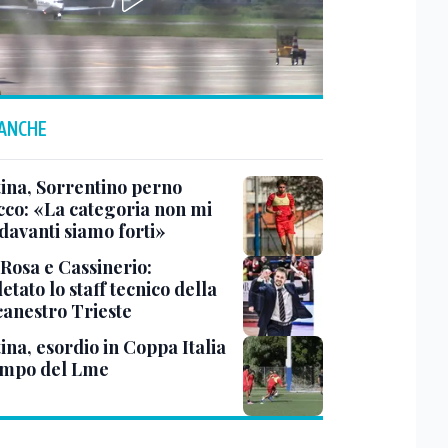
 ANCHE
tina, Sorrentino perno
acco: «La categoria non mi
davanti siamo forti»
 Rosa e Cassinerio:
tato lo staff tecnico della
canestro Trieste
ina, esordio in Coppa Italia
ampo del Lme