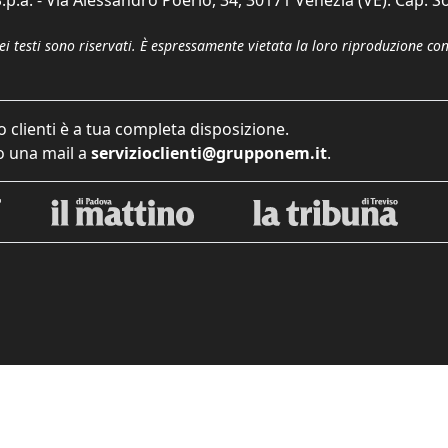
p.a. - Via Alessandro Poerio, 34, 30171 Venezia (VE). Cap. So
dei testi sono riservati. È espressamente vietata la loro riproduzione co
o clienti è a tua completa disposizione.
 una mail a
servizioclienti@grupponem.it
.
iva sulla raccolta
Le tue preferenze relative alla priva