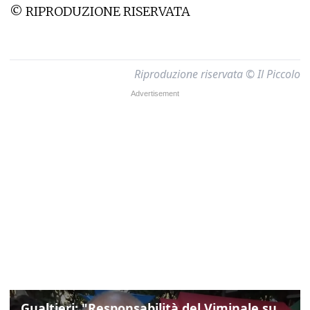
© RIPRODUZIONE RISERVATA
Riproduzione riservata © Il Piccolo
Gualtieri: "Responsabilità del Viminale su Spin Time? La posizione dei partiti è nota"