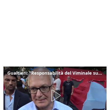
Gualtieri: "Responsabilità del Viminale su Spin Time? La posizione dei partiti è nota"