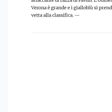
attaccante di razza di Favilli. L’Udine
Verona è grande e i gialloblù si pren
vetta alla classifica. —