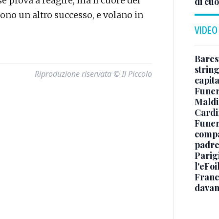
se prova a reagire, ma il cuore del
di cuo
dono un altro successo, e volano in
VIDEO
Baresi
string
Riproduzione riservata © Il Piccolo
capit
Funer
Maldin
Cardi
Funera
compag
padre,
Parigi
l'eFoi
Franco
davan