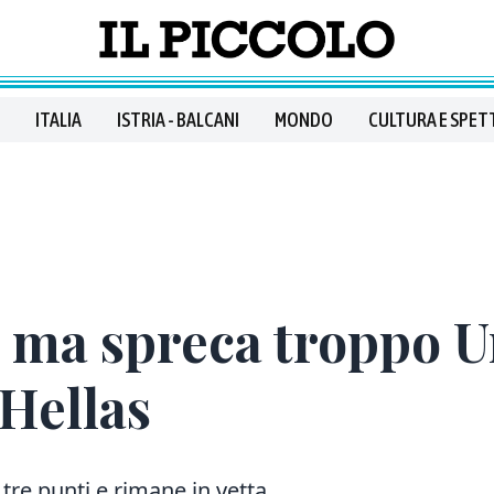
ITALIA
ISTRIA - BALCANI
MONDO
CULTURA E SPET
 ma spreca troppo U
’Hellas
 tre punti e rimane in vetta