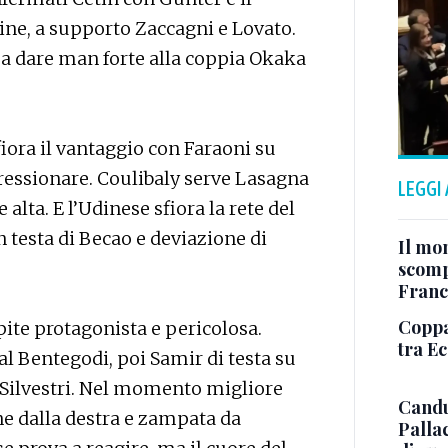
ine, a supporto Zaccagni e Lovato.
l a dare man forte alla coppia Okaka
iora il vantaggio con Faraoni su
pressionare. Coulibaly serve Lasagna
LEGGI
 alta. E l’Udinese sfiora la rete del
n testa di Becao e deviazione di
Il mo
scomp
Franc
Coppa 
pite protagonista e pericolosa.
tra E
 al Bentegodi, poi Samir di testa su
i Silvestri. Nel momento migliore
Candu
one dalla destra e zampata da
Palla