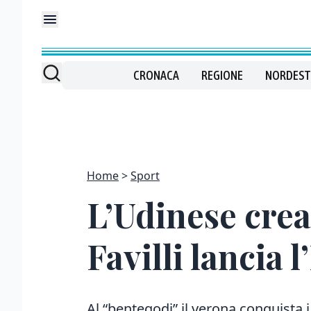
CRONACA
REGIONE
NORDEST
Home
Sport
L’Udinese crea
Favilli lancia l
Al “bentegodi” il verona conquista i