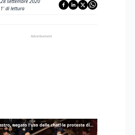
28 settembre 2020
1
' di lettura
Delmastro, negato l'uso delle chat: le proteste di Avs e M5s