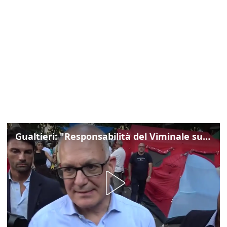
Gualtieri: "Responsabilità del Viminale su Spin Time? La posizione dei partiti è nota"