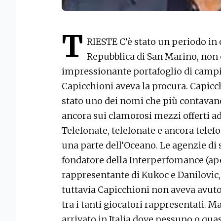
T
RIESTE C’è stato un periodo in c
Repubblica di San Marino, non 
impressionante portafoglio di campio
Capicchioni aveva la procura. Capicch
stato uno dei nomi che più contavan
ancora sui clamorosi mezzi offerti ad
Telefonate, telefonate e ancora telefon
una parte dell’Oceano. Le agenzie di
fondatore della Interperfomance (ape
rappresentante di Kukoc e Danilovic, tr
tuttavia Capicchioni non aveva avuto e
tra i tanti giocatori rappresentati. M
arrivato in Italia dove nessuno o qua