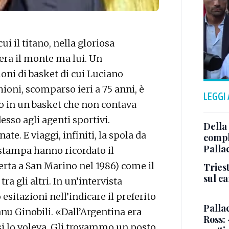
ui il titano, nella gloriosa
era il monte ma lui. Un
ni di basket di cui Luciano
ioni, scomparso ieri a 75 anni, è
LEGGI
o in un basket che non contava
esso agli agenti sportivi.
Della
ate. E viaggi, infiniti, la spola da
comple
Palla
 stampa hanno ricordato il
rta a San Marino nel 1986) come il
Triest
sul c
a gli altri. In un’intervista
sitazioni nell’indicare il preferito
Pallac
anu Ginobili. «Dall’Argentina era
Ross:
si lo voleva. Gli trovammo un posto