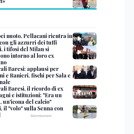
ci»
i nuoto, Pellacani rientra in
 con gli azzurri dei tuffi
, i tifosi del Milan si
ono intorno al loro ex
ano
ali Baresi: applausi per
i e Ranieri, fischi per Sala e
nale
li Baresi, il ricordo di ex
ni e istituzioni: "Era un
 un'icona del calcio"
, il "volo" sulla Senna con
l