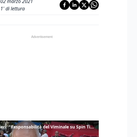
02 marzo 2021
1
' di lettura
Gualtieri: "Responsabilità del Viminale su Spin Time? La posizione dei partiti è nota"