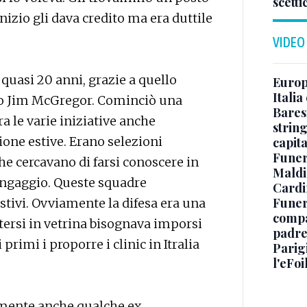
scetti
nizio gli dava credito ma era duttile
VIDEO
 quasi 20 anni, grazie a quello
Europe
Italia
to Jim McGregor. Cominciò una
Baresi
a le varie iniziative anche
string
ione estive. Erano selezioni
capit
Funer
he cercavano di farsi conoscere in
Maldin
ingaggio. Queste squadre
Cardi
Funera
estivi. Ovviamente la difesa era una
compag
ersi in vetrina bisognava imporsi
padre,
primi i proporre i clinic in Itralia
Parigi
l'eFoi
lmente anche qualche ex