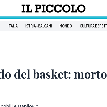
ITALIA
ISTRIA - BALCANI
MONDO
CULTURA E SPET
do del basket: mort
nobili e Danilovic