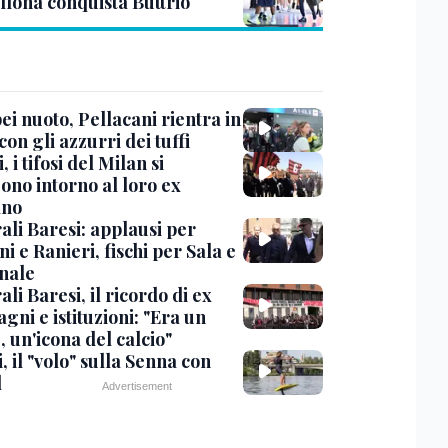
llona conquista Buttrio
i nuoto, Pellacani rientra in
 con gli azzurri dei tuffi
, i tifosi del Milan si
ono intorno al loro ex
ano
ali Baresi: applausi per
i e Ranieri, fischi per Sala e
nale
li Baresi, il ricordo di ex
ni e istituzioni: "Era un
 un'icona del calcio"
, il "volo" sulla Senna con
l