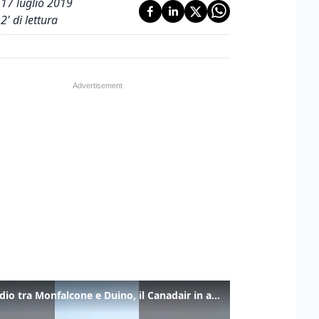
17 luglio 2019
2
' di lettura
Incendio tra Monfalcone e Duino, il Canadair in azione per fermare le fiamme sul fronte dell’A4