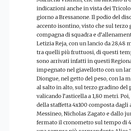
indicazioni anche in vista dei Trico
giorno a Bressanone. Il podio del di
accento isontino, visto che sul terzo g
compagna di squadra e d’allenamento 
Letizia Reja, con un lancio da 28,48 me
tra quelli più fruttuosi, di questi tem
sono arrivati infatti in questi Regio
impegnato nel giavellotto con un lanc
Diongue, nel getto del peso, con la m
al salto in alto, sul terzo gradino del 
valicando l’asticella a 1,80 metri. Poi
della staffetta 4x100 composta dagli a
Messineo, Nicholas Zagato e dallo ju
fermato il cronometro sul tempo di 46