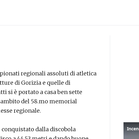
pionati regionali assoluti di atletica
utture di Gorizia e quelle di
ti si è portato a casa ben sette
ll’ambito del 58.mo memorial
esse regionale.
o conquistato dalla discobola
 disco a 44,53 metri e dando buone