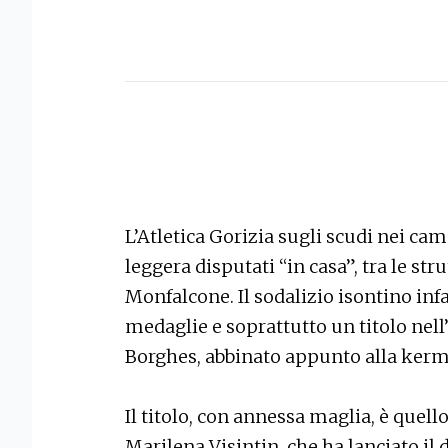
L’Atletica Gorizia sugli scudi nei cam
leggera disputati “in casa”, tra le str
Monfalcone. Il sodalizio isontino infat
medaglie e soprattutto un titolo ne
Borghes, abbinato appunto alla kerm
Il titolo, con annessa maglia, è quell
Marilena Visintin, che ha lanciato il