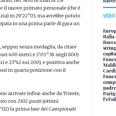
anin, nei 5km di marcia. La
Barce
he il nuovo primato personale (che è
rizia) in 29'22"03, ma avrebbe potuto
VIDEO
ppata in una prima parte di gara un
Europe
Italia
Baresi
 seppur senza medaglia, da citare
string
capit
nei 400 metri e 2’05”38 negli 800)
Funer
i e 23”42 sui 200), e positiva anche
Maldin
si in quarta posizione con il
Cardi
Funera
compag
padre,
ono arrivate infine anche da Trieste,
Parigi
l'eFoi
into con 3302 punti (ottimi
12”02) la prima fase dei Campionati