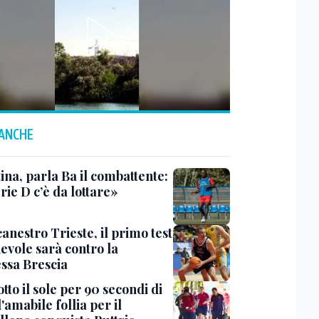
 ANCHE
ina, parla Ba il combattente:
rie D c’è da lottare»
anestro Trieste, il primo test
evole sarà contro la
ssa Brescia
tto il sole per 90 secondi di
 l'amabile follia per il