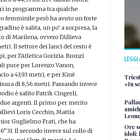
lori in programma tra qualche
sco femminile però ha avuto un forte
radino è salita, un po’ a sorpresa, la
di Marilena, ovvero l’Allieva
tri. Il settore dei lanci del resto è
pi, per l’Atletica Gorizia. Bronzi
LEGGI
nali pure per Lorenzo Vanon,
io a 43,93 metri, e per Kinè
Triest
isura di 8,56 metri. Passando invece
«In se
podio è salito Patrik Cingerli,
Pallac
, due argenti. Il primo per merito
amich
llievi Loris Cecchin, Mattia
Leone
nior Guglielmo Frati, che ha
Ore so
”31. Il secondo invece sul collo di
idoli: