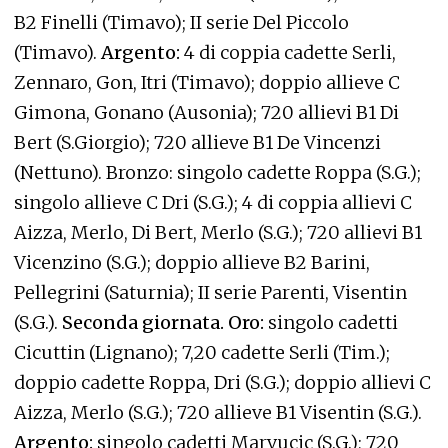
B2 Finelli (Timavo); II serie Del Piccolo
(Timavo).
Argento:
4 di coppia cadette Serli,
Zennaro, Gon, Itri (Timavo); doppio allieve C
Gimona, Gonano (Ausonia); 720 allievi B1 Di
Bert (S.Giorgio); 720 allieve B1 De Vincenzi
(Nettuno). Bronzo: singolo cadette Roppa (S.G.);
singolo allieve C Dri (S.G.); 4 di coppia allievi C
Aizza, Merlo, Di Bert, Merlo (S.G.); 720 allievi B1
Vicenzino (S.G.); doppio allieve B2 Barini,
Pellegrini (Saturnia); II serie Parenti, Visentin
(S.G.).
Seconda giornata. Oro:
singolo cadetti
Cicuttin (Lignano); 7,20 cadette Serli (Tim.);
doppio cadette Roppa, Dri (S.G.); doppio allievi C
Aizza, Merlo (S.G.); 720 allieve B1 Visentin (S.G.).
Argento:
singolo cadetti Marvucic (S.G.); 720