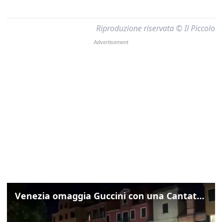
Riproduzione riservata © Il Piccolo
Venezia omaggia Guccini con una Cantata Anarchica in campo Santa Margherita