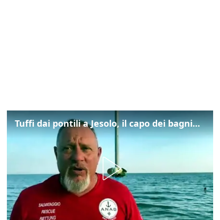
Tuffi dai pontili a Jesolo, il capo dei bagnini: "L'impegno di tutti per evitare altre tragedie"