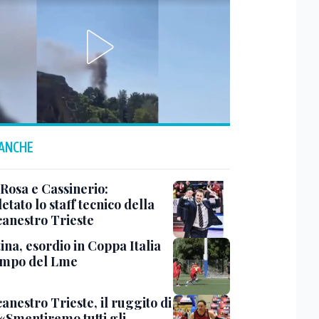
 ANCHE
 Rosa e Cassinerio:
tato lo staff tecnico della
canestro Trieste
ina, esordio in Coppa Italia
ampo del Lme
anestro Trieste, il ruggito di
 «Smentiremo tutti gli