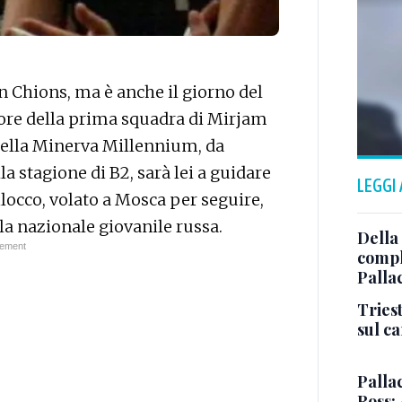
on Chions, ma è anche il giorno del
ore della prima squadra di Mirjam
della Minerva Millennium, da
a stagione di B2, sarà lei a guidare
LEGGI
locco, volato a Mosca per seguire,
la nazionale giovanile russa.
Della
comple
Palla
Triest
sul c
Pallac
Ross: