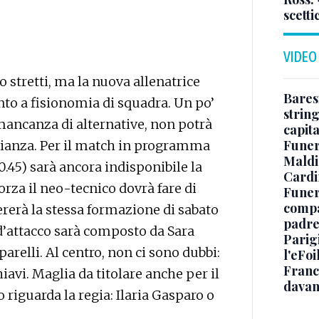
scetti
VIDEO
o stretti, ma la nuova allenatrice
Baresi
nto a fisionomia di squadra. Un po’
string
ancanza di alternative, non potrà
capit
Funer
ianza. Per il match in programma
Maldin
20.45) sarà ancora indisponibile la
Cardi
orza il neo-tecnico dovrà fare di
Funera
compag
ererà la stessa formazione di sabato
padre,
 d’attacco sarà composto da Sara
Parigi
arelli. Al centro, non ci sono dubbi:
l'eFoi
Franco
iavi. Maglia da titolare anche per il
davan
o riguarda la regia: Ilaria Gasparo o