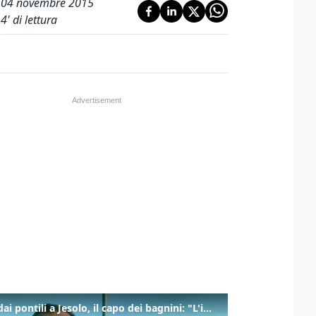
04 novembre 2015
4
' di lettura
Tuffi dai pontili a Jesolo, il capo dei bagnini: "L'impegno di tutti per evitare altre tragedie"