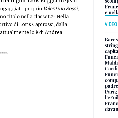
no Perugini
,
Loris Reggiani
e
Jean
scomp
Franc
ingaggiato proprio
Valentino Rossi
,
e nell
mo titolo nella classe125. Nella
VIDEO
ortivo di
Loris Capirossi
, dalla
attualmente lo è di
Andrea
Baresi
string
capit
Funer
Maldin
Cardi
Funera
compag
padre,
Parigi
l'eFoi
Franco
davan