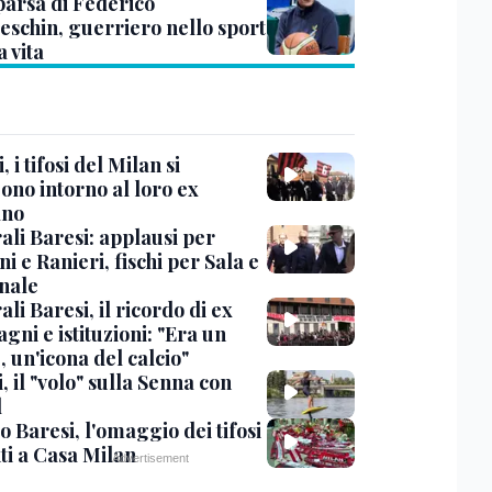
arsa di Federico
eschin, guerriero nello sport
a vita
, i tifosi del Milan si
ono intorno al loro ex
ano
ali Baresi: applausi per
i e Ranieri, fischi per Sala e
nale
li Baresi, il ricordo di ex
ni e istituzioni: "Era un
 un'icona del calcio"
, il "volo" sulla Senna con
l
 Baresi, l'omaggio dei tifosi
ti a Casa Milan