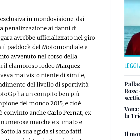
n esclusiva in mondovisione, dai
la penalizzazione ai danni di
 gara avrebbe ufficializzato nel giro
ta il paddock del Motomondiale e
anto avvenuto nel corso della
n il clamoroso rodeo
Marquez
-
LEGGI
aveva mai visto niente di simile,
Pallac
adimento del livello di sportività
Ross:
a MotoGp ha un compito ben più
scetti
ampione del mondo 2015, e cioè
Vona:
e è convinto anche
Carlo Pernat
, ex
la Tri
 di numerose marche e stimato e
otto la sua egida si sono fatti
Il mo