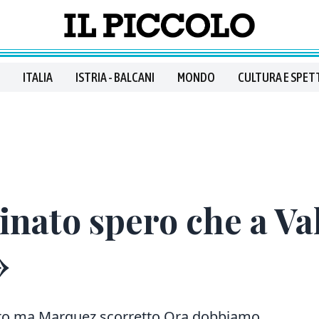
ITALIA
ISTRIA - BALCANI
MONDO
CULTURA E SPET
inato spero che a Va
»
iato ma Marquez scorretto Ora dobbiamo