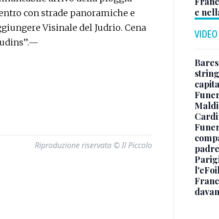
Franc
e nell
rientro con strade panoramiche e
ggiungere Visinale del Judrio. Cena
VIDEO
audins”.—
Baresi
string
capit
Funer
Maldin
Cardi
Funera
compag
Riproduzione riservata © Il Piccolo
padre,
Parigi
l'eFoi
Franco
davan