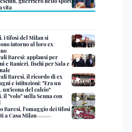
eschin, guerriero nello sport
a vita
, i tifosi del Milan si
ono intorno al loro ex
ano
ali Baresi: applausi per
i e Ranieri, fischi per Sala e
nale
li Baresi, il ricordo di ex
ni e istituzioni: "Era un
 un'icona del calcio"
, il "volo" sulla Senna con
l
 Baresi, l'omaggio dei tifosi
ti a Casa Milan