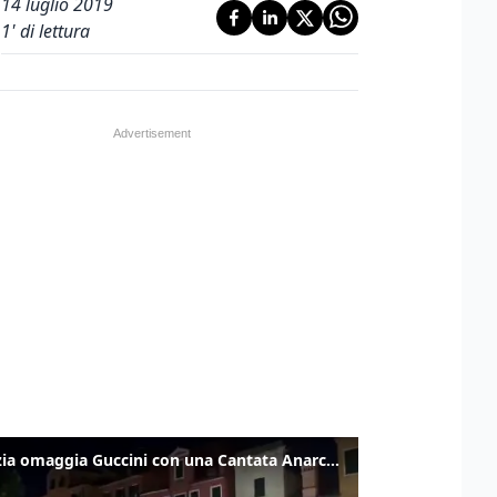
14 luglio 2019
1
' di lettura
Venezia omaggia Guccini con una Cantata Anarchica in campo Santa Margherita