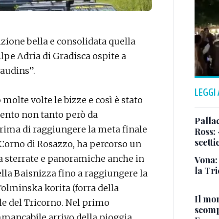
zione bella e consolidata quella
Alpe Adria di Gradisca ospite a
laudins”.
LEGGI
molte volte le bizze e così è stato
ento non tanto però da
Pallac
prima di raggiungere la meta finale
Ross:
scetti
 Corno di Rosazzo, ha percorso un
da sterrate e panoramiche anche in
Vona:
la Tri
lla Baisnizza fino a raggiungere la
Tolminska korita (forra della
Il mo
le del Tricorno. Nel primo
scomp
mmancabile arrivo della pioggia