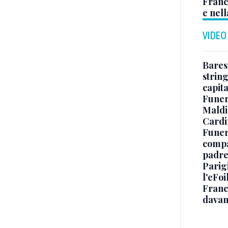
Franc
e nell
VIDEO
Baresi
string
capit
Funer
Maldin
Cardi
Funera
compag
padre,
Parigi
l'eFoi
Franco
davan