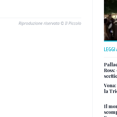
Riproduzione riservata © Il Piccolo
LEGGI
Pallac
Ross:
scetti
Vona:
la Tri
Il mo
scomp