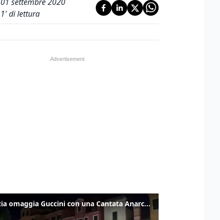
01 settembre 2020
1
' di lettura
Venezia omaggia Guccini con una Cantata Anarchica in campo Santa Margherita