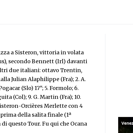
zza a Sisteron, vittoria in volata
), secondo Bennett (Irl) davanti
ltri due italiani: ottavo Trentin,
la Julian Alaphilippe (Fra); 2. A.
 Pogacar (Slo) 17"; 5. Formolo; 6.
ita (Col); 9. G. Martin (Fra); 10.
Sisteron-Orcières Merlette con 4
prima della salita finale (1ª
 di questo Tour. Fu qui che Ocana