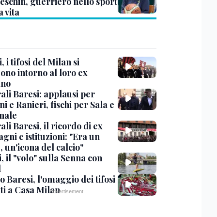
eschin, guerriero nello sport
a vita
, i tifosi del Milan si
ono intorno al loro ex
ano
ali Baresi: applausi per
i e Ranieri, fischi per Sala e
nale
li Baresi, il ricordo di ex
ni e istituzioni: "Era un
 un'icona del calcio"
, il "volo" sulla Senna con
l
 Baresi, l'omaggio dei tifosi
ti a Casa Milan