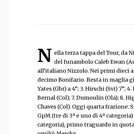
N
ella terza tappa del Tour, da Ni
del funambolo Caleb Ewan (Aus
all’italiano Nizzolo. Nei primi dieci a
decimo Bonifazio. Resta in maglia gial
Yates (Gbr) a 4”; 3. Hirschi (Svi) 7”; 4.
Bernal (Col); 7. Dumoulin (Ola); 8. Higu
Chaves (Col). Oggi quarta frazione: 
GpM (tre di 3ª e uno di 4ª categoria) 
categoria), primo traguardo in quota
umiliò Merckx.