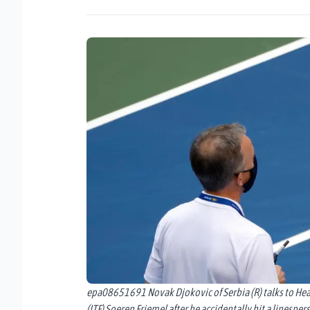
epa08651691 Novak Djokovic of Serbia (R) talks to Head
(ITF) Soeren Friemel after he accidentally hit a linesper