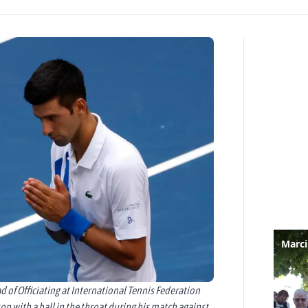
 of Officiating at International Tennis Federation
son with a ball in the throat during his match against