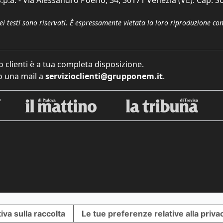
p.a. - Via Alessandro Poerio, 34, 30171 Venezia (VE). Cap. So
dei testi sono riservati. È espressamente vietata la loro riproduzione co
o clienti è a tua completa disposizione.
 una mail a
servizioclienti@grupponem.it
.
iva sulla raccolta
Le tue preferenze relative alla priva