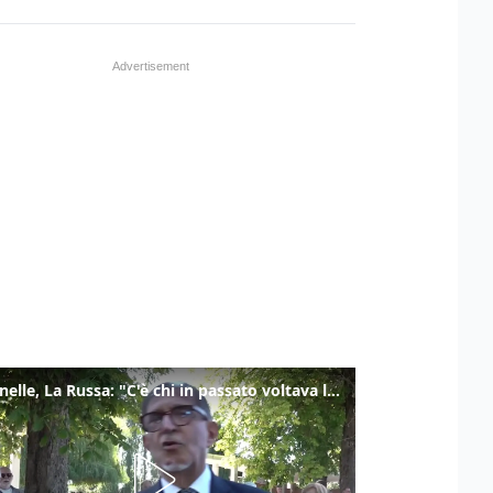
Marcinelle, La Russa: "C'è chi in passato voltava le spalle a Marcinelle"