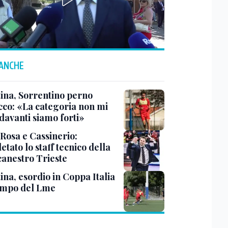
 ANCHE
tina, Sorrentino perno
acco: «La categoria non mi
davanti siamo forti»
 Rosa e Cassinerio:
tato lo staff tecnico della
canestro Trieste
ina, esordio in Coppa Italia
ampo del Lme