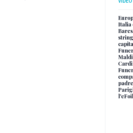
VIDEO
Europe
Italia
Baresi
string
capit
Funer
Maldin
Cardi
Funera
compag
padre,
Parigi
l'eFoi