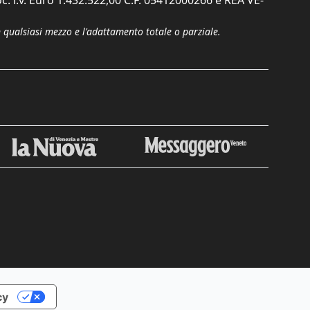
c. i.v. Euro 1.432.522,00 C.F. 05412000266 e REA VE-
n qualsiasi mezzo e l'adattamento totale o parziale.
Chiudi
cy