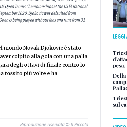
e US Open Tennis Championships at the USTA National
 September 2020. Djokovic was defaulted from
Open is being played without fans and runs from 31
LEGGI
del mondo Novak Djokovic è stato
Tries
aver colpito alla gola con una palla
d’att
ara degli ottavi di finale contro lo
pesa, 
a tossito più volte e ha
Della
comple
Palla
Triest
sul c
Riproduzione riservata © Il Piccolo