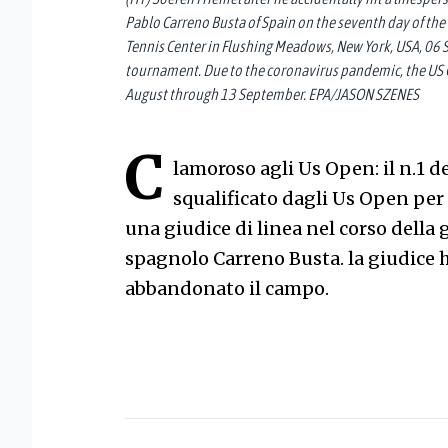
Pablo Carreno Busta of Spain on the seventh day of th
Tennis Center in Flushing Meadows, New York, USA, 06
tournament. Due to the coronavirus pandemic, the US 
August through 13 September. EPA/JASON SZENES
C
lamoroso agli Us Open: il n.1 
squalificato dagli Us Open per 
una giudice di linea nel corso della g
spagnolo Carreno Busta. la giudice h
abbandonato il campo.