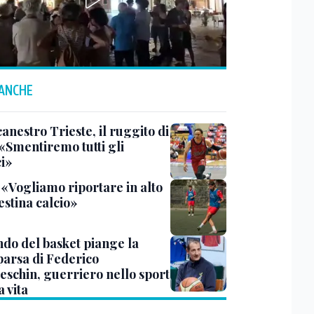
 ANCHE
anestro Trieste, il ruggito di
 «Smentiremo tutti gli
ci»
 «Vogliamo riportare in alto
estina calcio»
ndo del basket piange la
arsa di Federico
eschin, guerriero nello sport
a vita