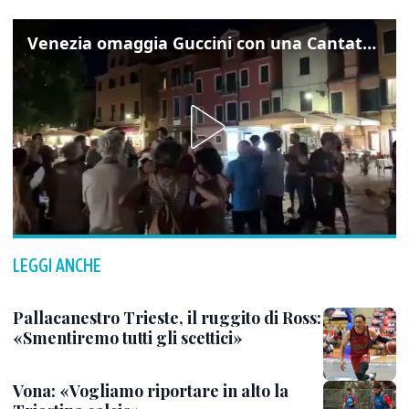
Venezia omaggia Guccini con una Cantata Anarchica in campo Santa Margherita
LEGGI ANCHE
Pallacanestro Trieste, il ruggito di Ross:
«Smentiremo tutti gli scettici»
Vona: «Vogliamo riportare in alto la