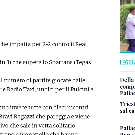
he impatta per 2-2 contro il Real
urin 3) che supera lo Spartans (Tegas
LEGGI
Della
l numero di partite giocate dalle
comple
e Radio Taxi, undici per il Pulcini e
Palla
Triest
no invece tutte con dieci incontri
sul c
l Bravi Ragazzi che pareggia e viene
vo che sale in vetta solitario.
Pallac
itrano e Pignatiello che hanno
Ross: