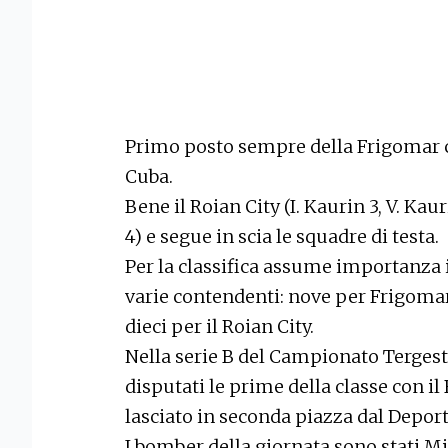
Primo posto sempre della Frigomar c
Cuba.
Bene il Roian City (I. Kaurin 3, V. Ka
4) e segue in scia le squadre di testa.
Per la classifica assume importanza i
varie contendenti: nove per Frigomar 
dieci per il Roian City.
Nella serie B del Campionato Tergesti
disputati le prime della classe con i
lasciato in seconda piazza dal Deporti
I bomber della giornata sono stati M