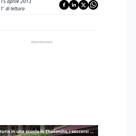
15 aprile 2013
1
' di lettura
Sparatoria in una scuola in Thailandia, i soccorsi sul posto