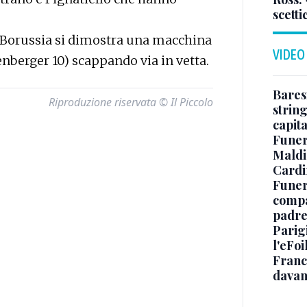
scetti
il Borussia si dimostra una macchina
VIDEO
enberger 10) scappando via in vetta.
Baresi
Riproduzione riservata © Il Piccolo
string
capit
Funer
Maldin
Cardi
Funera
compag
padre,
Parigi
l'eFoi
Franco
davan