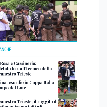
 ANCHE
 Rosa e Cassinerio:
tato lo staff tecnico della
canestro Trieste
ina, esordio in Coppa Italia
ampo del Lme
anestro Trieste, il ruggito di
 «Smentiremo tutti gli