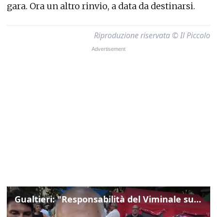
gara. Ora un altro rinvio, a data da destinarsi.
Riproduzione riservata © Il Piccolo
Gualtieri: "Responsabilità del Viminale su Spin Time? La posizione dei partiti è nota"