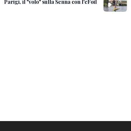
Parigi, il "volo" sulla Senna con l'eFoil